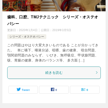
歯科、口腔、TMJテクニック シリーズ・オステオ
パシー
更新日：
2020年1月4日
公開日：
2019年3月5日
シリーズ・オステオパシー
この問題はやはり大変大きいものである ことが分かってき
た。 単に嚥下、唾液分泌、咀嚼、歯の健康、 咬合問題、
顎関節問題のみならず、 いびき、無呼吸症、甲状腺問題、
咳、胃腸の健康、身体のバランス等、 多方面 […]
続きを読む
Tweet
0
0