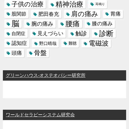
精神治療
子供の治療
耳鳴り
肩の痛み
肥田春充
胃痛
股関節
脳
腰痛
腕の痛み
膝の痛み
診断
触診
見えづらい
自閉症
電磁波
認知症
野口晴哉
難聴
骨盤
頭痛
グリーンハウス-オステオパシー研究所
ワールドセラピーシステム研究会