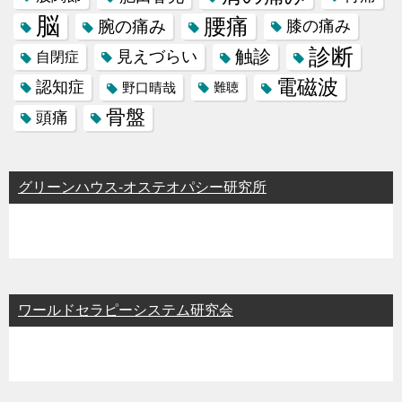
脳
腰痛
腕の痛み
膝の痛み
診断
触診
見えづらい
自閉症
電磁波
認知症
野口晴哉
難聴
骨盤
頭痛
グリーンハウス-オステオパシー研究所
ワールドセラピーシステム研究会