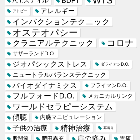
WTS
BDFT
A.T.スティル
アレルギー
アトピー
インパクションテクニック
オステオパシー
コロナ
クラニアルテクニック
サザーランドD.O.
ジオパシックストレス
ダライアンD.O.
ニュートラルバランステクニック
バイオダイナミクス
フライマンD.O.
フルフォードD.O.
メカニカルリンク
ワールドセラピーシステム
傾聴
内臓マニピュレーション
精神治療
子供の治療
耳鳴り
肩の痛み
肥田春充
胃痛
股関節