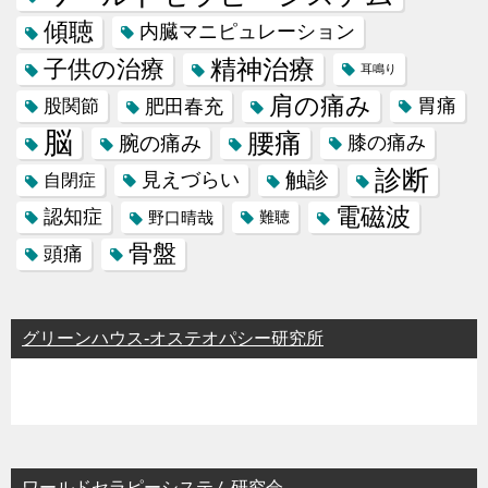
傾聴
内臓マニピュレーション
精神治療
子供の治療
耳鳴り
肩の痛み
肥田春充
胃痛
股関節
脳
腰痛
腕の痛み
膝の痛み
診断
触診
見えづらい
自閉症
電磁波
認知症
野口晴哉
難聴
骨盤
頭痛
グリーンハウス-オステオパシー研究所
ワールドセラピーシステム研究会