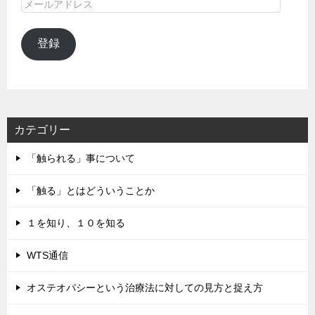
メ
ー
ル
登録
ア
ド
レ
ス
カテゴリー
「触られる」事について
「触る」とはどういうことか
１を知り、１０を知る
WTS通信
オステオパシーという治療法に対しての見方と捉え方