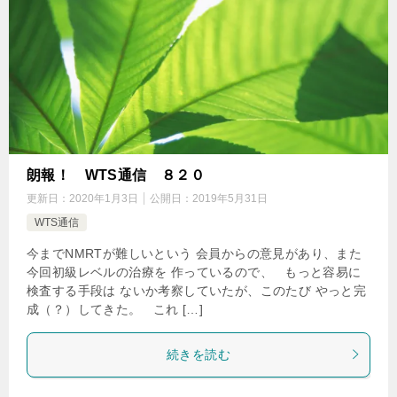
朗報！ WTS通信 ８２０
更新日：
2020年1月3日
公開日：
2019年5月31日
WTS通信
今までNMRTが難しいという 会員からの意見があり、また
今回初級レベルの治療を 作っているので、 もっと容易に
検査する手段は ないか考察していたが、このたび やっと完
成（？）してきた。 これ […]
続きを読む