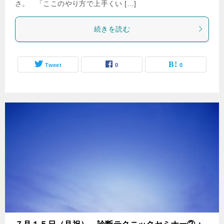
さ。 「ここのやり方で上手くい […]
続きを読む
Tweet
0
0