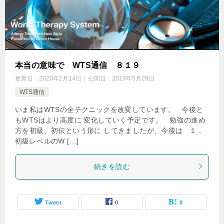
本当の意味で WTS通信 ８１９
更新日：
2020年2月14日
公開日：
2019年5月29日
WTS通信
いま私はWTSの全テクニックを改変しています。 今後と
もWTSはより高度に 変化していく予定です。 勉強の進め
方を初級、初伝という形に してきましたが、今後は １．
初級レベルのW […]
続きを読む
Tweet
0
0