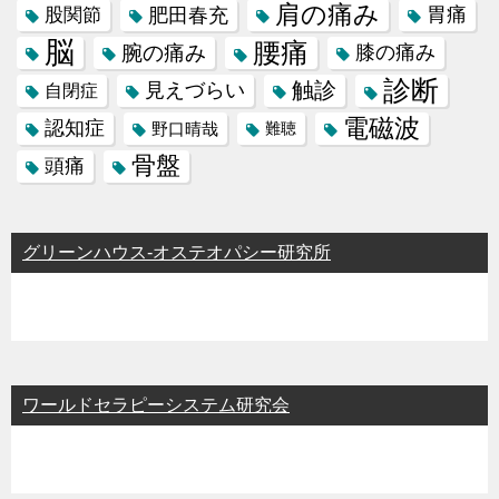
肩の痛み
肥田春充
胃痛
股関節
脳
腰痛
腕の痛み
膝の痛み
診断
触診
見えづらい
自閉症
電磁波
認知症
野口晴哉
難聴
骨盤
頭痛
グリーンハウス-オステオパシー研究所
ワールドセラピーシステム研究会