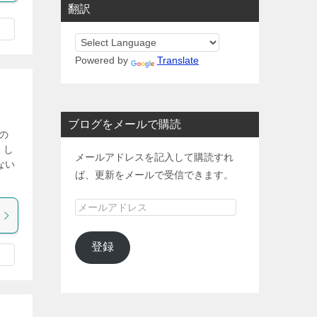
翻訳
Powered by
Translate
ブログをメールで購読
の
 し
メールアドレスを記入して購読すれ
ない
ば、更新をメールで受信できます。
メ
ー
ル
登録
ア
ド
レ
ス