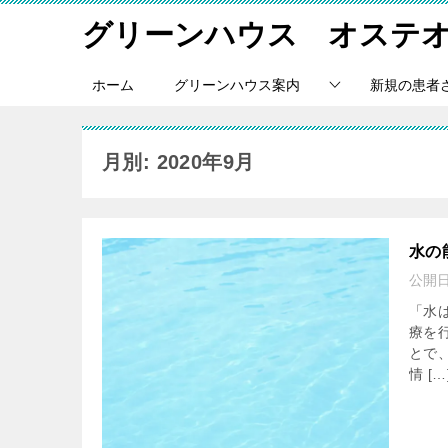
グリーンハウス オステ
ホーム
グリーンハウス案内
新規の患者
月別: 2020年9月
水の
公開
「水
療を
とで
情 […