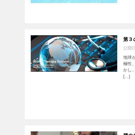
第３
公開
地球
極性
かし
[…]