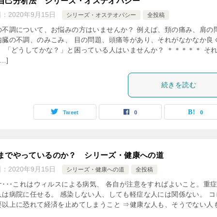
自己分析法 シリーズ・オステオパシー
日：
2020年9月15日
シリーズ・オステオパシー
全投稿
の不調について、お悩みの方はいませんか？ 例えば、頚の痛み、肩の
内臓の不調、のみこみ、 目の問題、頭痛等があり、それがなかなか良
、 「どうしてかな？」と困っている人はいませんか？ ＊＊＊＊＊ そ
…]
続きを読む
Tweet
0
0
までやっているのか？ シリーズ・健康への道
日：
2020年9月15日
シリーズ・健康への道
全投稿
ナ･･･これはウィルスによる病気、 各自が注意をすればよいこと。重
人は病院に任せる。 感染しない人、しても軽症な人には関係ない。 コ
要以上に恐れて経済を止めてしまうこと ⇒健康な人も、そうでない人