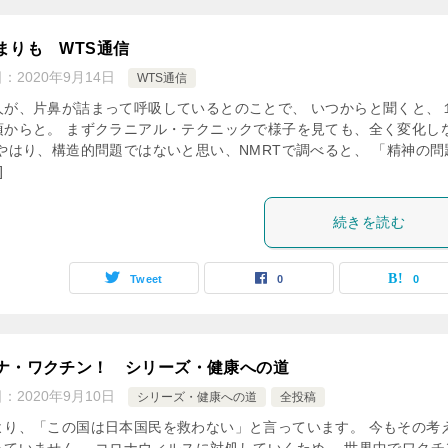
まりも WTS通信
日：
2020年9月14日
WTS通信
人が、片鼻が詰まって呼吸しているとのことで、 いつからと聞くと、
頃からと。 まずクラニアル・テクニックで様子を見ても、全く変化し
 やはり、構造的問題ではないと思い、NMRTで調べると、 「精神の問
]
続きを読む
Tweet
0
0
ナ・ワクチン！ シリーズ・健康への道
日：
2020年9月10日
シリーズ・健康への道
全投稿
より、「この国は日本国民を救わない」と言っています。 今もその考