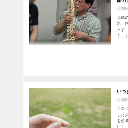
腰の
公開
身体
題、
らず
もし [
いつ
公開
コロ
した
を必
[…]