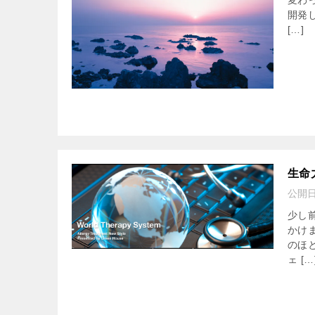
変わ
開発
[…]
生命
公開
少し
かけ
のほ
ェ […