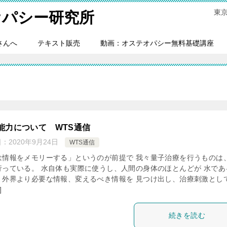
東
オパシー研究所
さんへ
テキスト販売
動画：オステオパシー無料基礎講座
能力について WTS通信
日：
2020年9月24日
WTS通信
は情報をメモリーする」というのが前提で 我々量子治療を行うものは
行っている。 水自体も実際に使うし、人間の身体のほとんどが 水であ
、外界より必要な情報、変えるべき情報を 見つけ出し、治療刺激とし
]
続きを読む