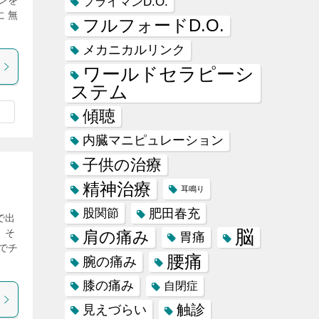
ンを
フライマンD.O.
 無
フルフォードD.O.
メカニカルリンク
ワールドセラピーシ
ステム
傾聴
内臓マニピュレーション
子供の治療
精神治療
耳鳴り
肥田春充
股関節
で出
脳
、そ
肩の痛み
胃痛
でチ
腰痛
腕の痛み
膝の痛み
自閉症
触診
見えづらい