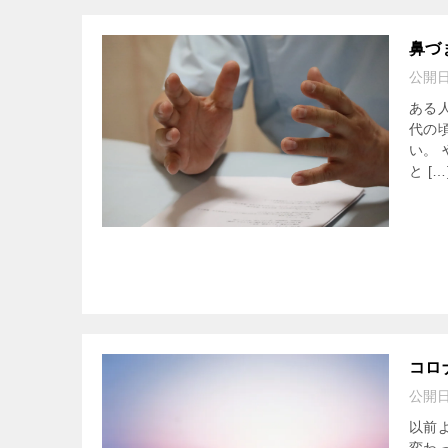
鼻づ
公開
ある
代の
い。
と […
コロ
公開
以前