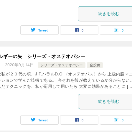
続きを読む
Tweet
0
0
ルギーの矢 シリーズ・オステオパシー
日：
2020年9月14日
シリーズ・オステオパシー
全投稿
私が２０代の頃、J.P.バラルD.O.（オステオパス）から 上級内臓マ
ーションで学んだ技術である。 今それを彼が教えているか分からない。
んだテクニックを、私が応用して用いたら 大変に効果があることに […
続きを読む
Tweet
0
0