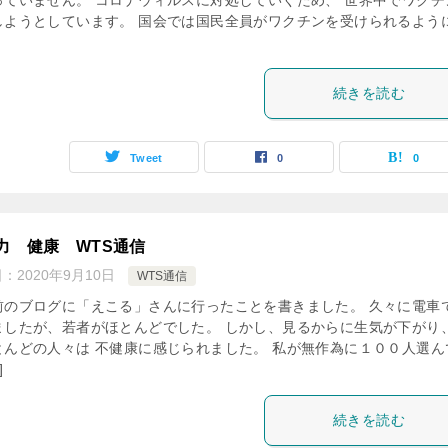
っていません。 コロナウィルスに対処していくため、 世界中でワクチ
しようとしています。 国会では国民全員がワクチンを受けられるように
続きを読む
Tweet
0
0
力 健康 WTS通信
日：
2020年9月10日
WTS通信
前のブログに「えこる」さんに行ったことを書きました。 久々に電車
ましたが、若者がほとんどでした。 しかし、見るからに生気が下がり
とんどの人々は 不健康に感じられました。 私が無作為に１００人選ん
]
続きを読む