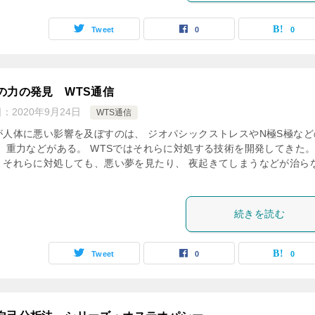
Tweet
0
0
の力の発見 WTS通信
日：
2020年9月24日
WTS通信
が人体に悪い影響を及ぼすのは、 ジオパシックストレスやN極S極など
、 重力などがある。 WTSではそれらに対処する技術を開発してきた。
、それらに対処しても、悪い夢を見たり、 夜起きてしまうなどが治ら
続きを読む
Tweet
0
0