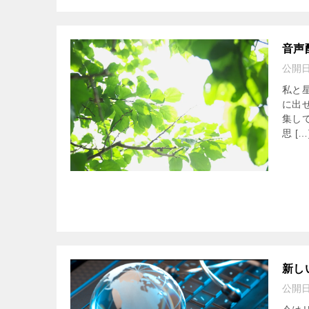
音声
公開
私と
に出
集し
思 […
新し
公開