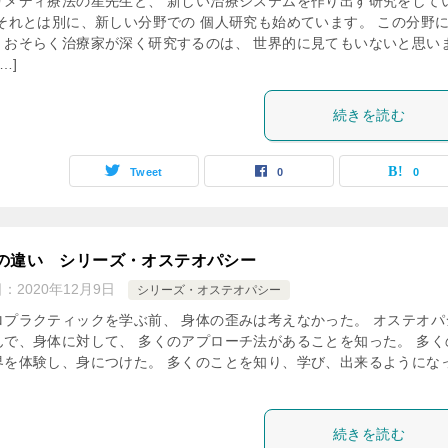
リメディ療法の星先生と、 新しい治療システムを作り出す研究をして
 それとは別に、新しい分野での 個人研究も始めています。 この分野
、おそらく治療家が深く研究するのは、 世界的に見てもいないと思い
…]
続きを読む
Tweet
0
0
の違い シリーズ・オステオパシー
日：
2020年12月9日
シリーズ・オステオパシー
ロプラクティックを学ぶ前、 身体の歪みは考えなかった。 オステオパ
んで、身体に対して、 多くのアプローチ法があることを知った。 多く
界を体験し、身につけた。 多くのことを知り、学び、出来るようにな
続きを読む