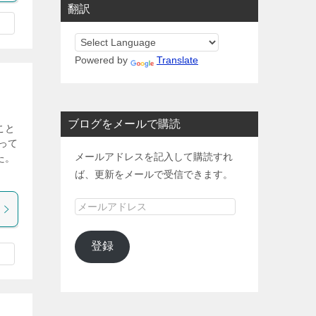
翻訳
Powered by
Translate
ブログをメールで購読
こと
って
メールアドレスを記入して購読すれ
た。
ば、更新をメールで受信できます。
メ
ー
ル
登録
ア
ド
レ
ス