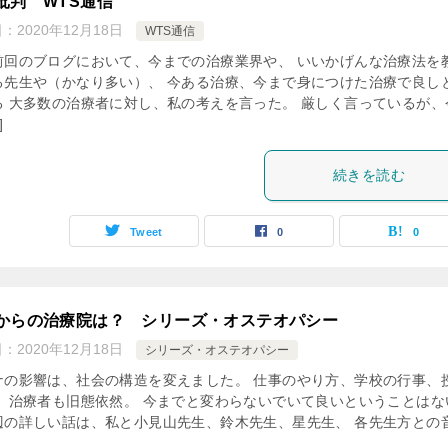
批判 WTS通信
日：
2020年12月18日
WTS通信
前回のブログにおいて、今までの治療業界や、 いいかげんな治療法を
る先生や（かなり多い）、 今ある治療、今まで身につけた治療で良し
る 大多数の治療者に対し、私の考えを言った。 厳しく言っているが、
]
続きを読む
Tweet
0
0
からの治療院は？ シリーズ・オステオパシー
日：
2020年12月18日
シリーズ・オステオパシー
ナの影響は、社会の構造を変えました。 仕事のやり方、学校の行事、
。 治療者も旧態依然。 今までと変わらないでいて良いということはな
辺の詳しい話は、私と小見山先生、鈴木先生、星先生、 各先生方との