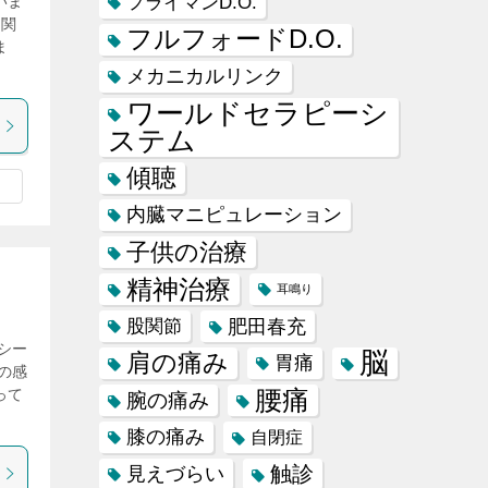
フライマンD.O.
いま
に関
フルフォードD.O.
ま
メカニカルリンク
ワールドセラピーシ
ステム
傾聴
内臓マニピュレーション
子供の治療
精神治療
耳鳴り
肥田春充
股関節
シー
脳
肩の痛み
胃痛
の感
腰痛
って
腕の痛み
膝の痛み
自閉症
触診
見えづらい