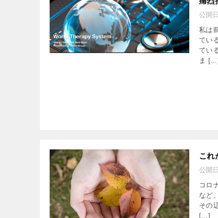
痛烈
公開
私は
てい
てい
ま […
これ
公開
コロ
など
その
[…]