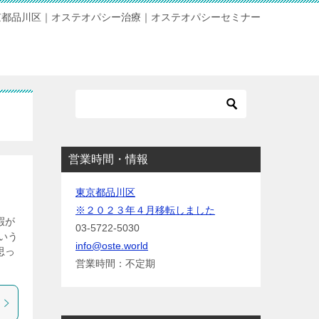
京都品川区｜オステオパシー治療｜オステオパシーセミナー
営業時間・情報
東京都品川区
※２０２３年４月移転しました
暇が
03-5722-5030
いう
info@oste.world
思っ
営業時間：不定期