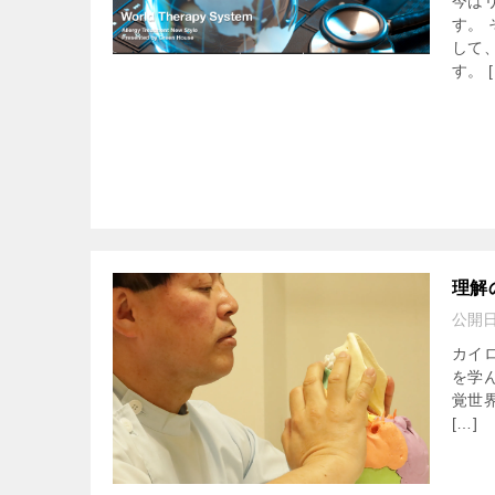
今は
す。
して
す。 [
理解
公開
カイ
を学
覚世
[…]