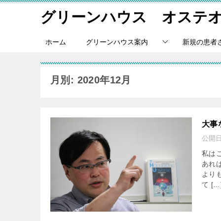
グリーンハウス オステ
ホーム
グリーンハウス案内
新規の患者
月別: 2020年12月
大事
公開
私は
あれ
より
て […