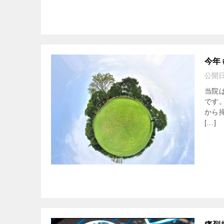
今年
公開
当院
です
から
[…]