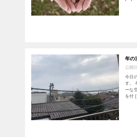
年の
公開
今日
す。
ーな
を付 [