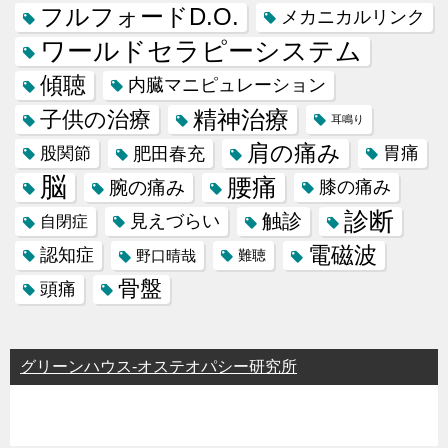
フルフォードD.O.
メカニカルリンク
ワールドセラピーシステム
傾聴
内臓マニピュレーション
精神治療
子供の治療
耳鳴り
肩の痛み
肥田春充
胃痛
股関節
脳
腰痛
腕の痛み
膝の痛み
診断
触診
見えづらい
自閉症
電磁波
認知症
野口晴哉
難聴
骨盤
頭痛
グリーンハウス-オステオパシー研究所