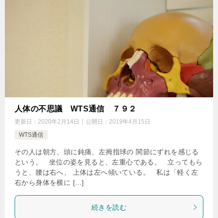
人体の不思議 WTS通信 ７９２
更新日：
2020年2月14日
公開日：
2019年4月15日
WTS通信
その人は朝方、頭に鈍痛、左拇指球の 関節にずれを感じる
という。 坐位の姿を見ると、左重心である。 立ってもら
うと、腰は右へ、 上体は左へ傾いている。 私は「軽く左
右から身体を横に […]
続きを読む