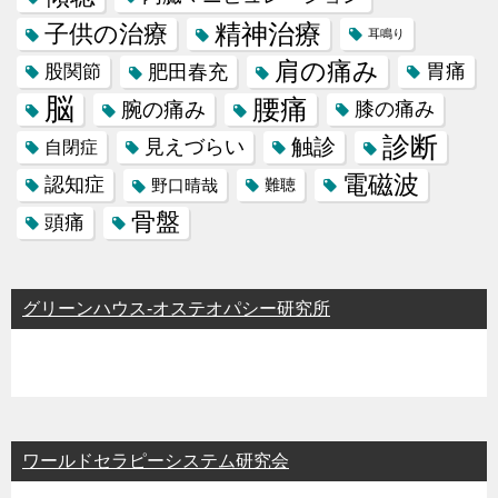
精神治療
子供の治療
耳鳴り
肩の痛み
肥田春充
胃痛
股関節
脳
腰痛
腕の痛み
膝の痛み
診断
触診
見えづらい
自閉症
電磁波
認知症
野口晴哉
難聴
骨盤
頭痛
グリーンハウス-オステオパシー研究所
ワールドセラピーシステム研究会