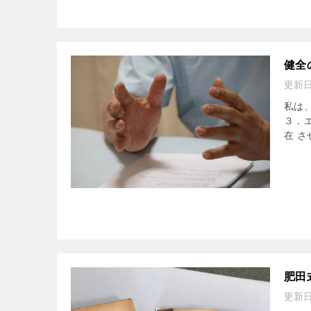
健全
更新
私は
３．
在 さ
肥田
更新