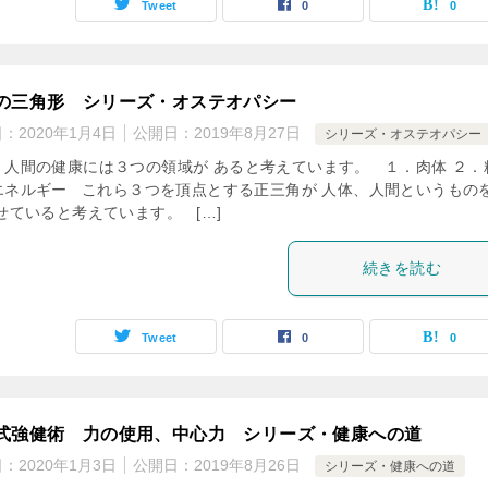
Tweet
0
0
の三角形 シリーズ・オステオパシー
日：
2020年1月4日
公開日：
2019年8月27日
シリーズ・オステオパシー
、人間の健康には３つの領域が あると考えています。 １．肉体 ２．
エネルギー これら３つを頂点とする正三角が 人体、人間というもの
せていると考えています。 […]
続きを読む
Tweet
0
0
式強健術 力の使用、中心力 シリーズ・健康への道
日：
2020年1月3日
公開日：
2019年8月26日
シリーズ・健康への道