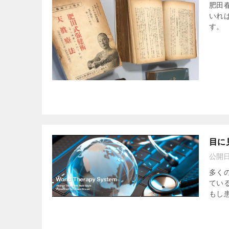
肥田
いれ
す。
目に
公開
多く
てい
もし