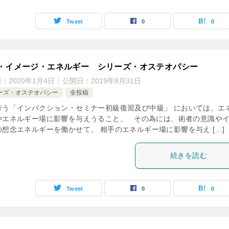
Tweet
0
0
・イメージ・エネルギー シリーズ・オステオパシー
日：
2020年1月4日
公開日：
2019年8月31日
ーズ・オステオパシー
全投稿
行う「インパクション・セミナー初級復習及び中級」 においては、エ
やエネルギー場に影響を与えうること、 その為には、術者の意識や
の想念エネルギーを働かせて、 相手のエネルギー場に影響を与え […]
続きを読む
Tweet
0
0