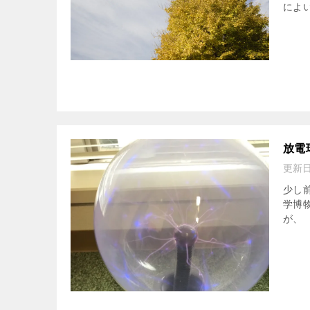
によ
放電
更新
少し
学博
が、 