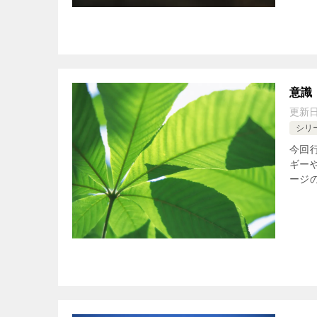
意識
更新
シリ
今回
ギー
ージ