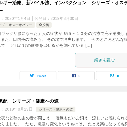
ルギー治療、新バイル法、インパクション シリーズ・オス
ー
日：
2020年1月4日
公開日：
2019年8月30日
ーズ・オステオパシー
全投稿
日ギックリ腰になった」人の症状が 約５～１０分の治療で完全消失し
 また、口内炎の痛みも、 その場で消失します。 今のところどんな
て、 どれだけの影響を出せるかを調べている […]
続きを読む
Tweet
0
0
気配 シリーズ・健康への道
日：
2019年8月29日
シリーズ・健康への道
は夜など秋の虫の音が聞こえ、 湿気もだいぶ消え、涼しいと感じられる
なりました。 ただ、急激な変化というものは、 たとえ楽になっても