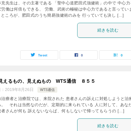
春充先生は、その主著である 「聖中心道肥田式強健術」の中で 中心力
ば労働は何倍もできる、 労働、武術の極秘は中心力であると言ってい
 ところが、肥田式のうち簡易強健術のみを 行っていても決し […]
続きを読む
Tweet
0
0
見えるもの、見えぬもの WTS通信 ８５５
日：
2019年8月26日
WTS通信
の治療者と治療院では、来院された 患者さんの訴えに対処しようと治
る。 それは当然なのだが、定期的に来られている 人に対して、あな
患者さんが何も 訴えないならば、何もしないで帰ってもらうの […]
続きを読む