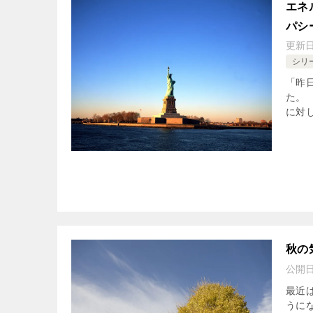
エネ
パシ
更新
シリ
「昨
た。
に対し
秋の
公開
最近
うに