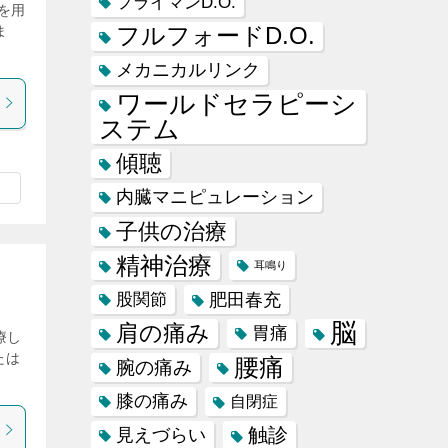
フライマンD.O.
を用
フルフォードD.O.
ま
メカニカルリンク
ワールドセラピーシ
ステム
傾聴
内臓マニピュレーション
子供の治療
精神治療
耳鳴り
肥田春充
股関節
脳
肩の痛み
胃痛
療し
たは
腰痛
腕の痛み
膝の痛み
自閉症
触診
見えづらい