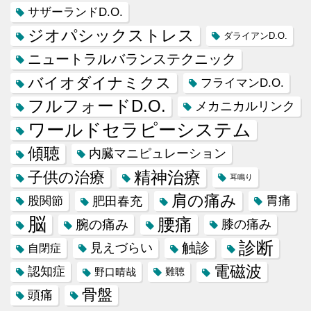
サザーランドD.O.
ジオパシックストレス
ダライアンD.O.
ニュートラルバランステクニック
バイオダイナミクス
フライマンD.O.
フルフォードD.O.
メカニカルリンク
ワールドセラピーシステム
傾聴
内臓マニピュレーション
精神治療
子供の治療
耳鳴り
肩の痛み
肥田春充
胃痛
股関節
脳
腰痛
腕の痛み
膝の痛み
診断
触診
見えづらい
自閉症
電磁波
認知症
野口晴哉
難聴
骨盤
頭痛