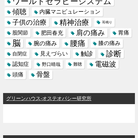
ワールドセラピーシステム
傾聴
内臓マニピュレーション
精神治療
子供の治療
耳鳴り
肩の痛み
肥田春充
胃痛
股関節
脳
腰痛
腕の痛み
膝の痛み
診断
触診
見えづらい
自閉症
電磁波
認知症
野口晴哉
難聴
骨盤
頭痛
グリーンハウス-オステオパシー研究所