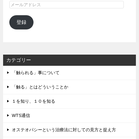
メ
ー
ル
登録
ア
ド
レ
ス
カテゴリー
「触られる」事について
「触る」とはどういうことか
１を知り、１０を知る
WTS通信
オステオパシーという治療法に対しての見方と捉え方