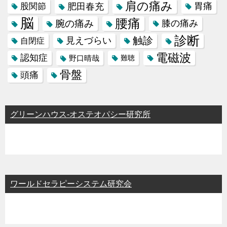
肩の痛み
肥田春充
胃痛
股関節
脳
腰痛
腕の痛み
膝の痛み
診断
触診
見えづらい
自閉症
電磁波
認知症
野口晴哉
難聴
骨盤
頭痛
グリーンハウス-オステオパシー研究所
ワールドセラピーシステム研究会