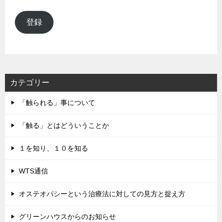
ー
ル
登録
ア
ド
レ
ス
カテゴリー
「触られる」事について
「触る」とはどういうことか
１を知り、１０を知る
WTS通信
オステオパシーという治療法に対しての見方と捉え方
グリーンハウスからのお知らせ