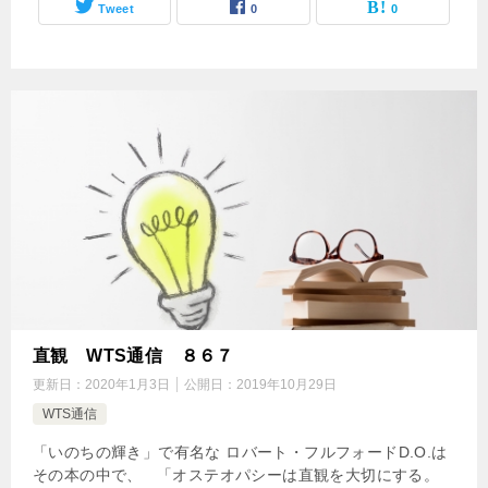
Tweet
0
0
直観 WTS通信 ８６７
更新日：
2020年1月3日
公開日：
2019年10月29日
WTS通信
「いのちの輝き」で有名な ロバート・フルフォードD.O.は
その本の中で、 「オステオパシーは直観を大切にする。