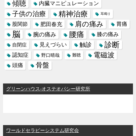
傾聴
内臓マニピュレーション
精神治療
子供の治療
耳鳴り
肩の痛み
肥田春充
胃痛
股関節
脳
腰痛
腕の痛み
膝の痛み
診断
触診
見えづらい
自閉症
電磁波
認知症
野口晴哉
難聴
骨盤
頭痛
グリーンハウス-オステオパシー研究所
ワールドセラピーシステム研究会