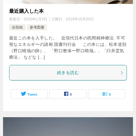
最近購入した本
更新日：
2020年1月3日
公開日：
2019年10月30日
全投稿
参考図書
最近この本を入手した。 近現代日本の民間精神療法: 不可
視なエネルギーの諸相 国書刊行会 この本には、松本道別
（野口晴哉の師）、 「野口整体ー野口晴哉」、「臼井霊気
療法」 などな […]
続きを読む
Tweet
0
0