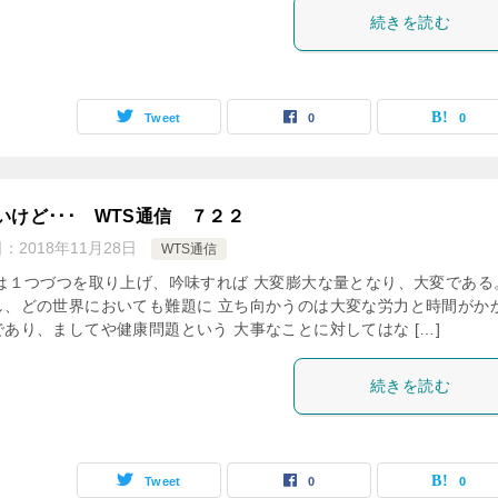
続きを読む
Tweet
0
0
いけど･･･ WTS通信 ７２２
日：
2018年11月28日
WTS通信
Sは１つづつを取り上げ、吟味すれば 大変膨大な量となり、大変であ
し、どの世界においても難題に 立ち向かうのは大変な労力と時間がか
であり、ましてや健康問題という 大事なことに対してはな […]
続きを読む
Tweet
0
0