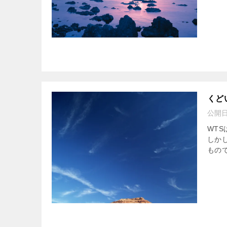
くど
公開
WT
しか
もの