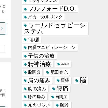
フライマンD.O.
 と
フルフォードD.O.
 と
メカニカルリンク
ワールドセラピーシ
ステム
傾聴
内臓マニピュレーション
子供の治療
精神治療
耳鳴り
肥田春充
股関節
脳
肩の痛み
胃痛
腰痛
腕の痛み
きに
の問
膝の痛み
自閉症
触診
見えづらい