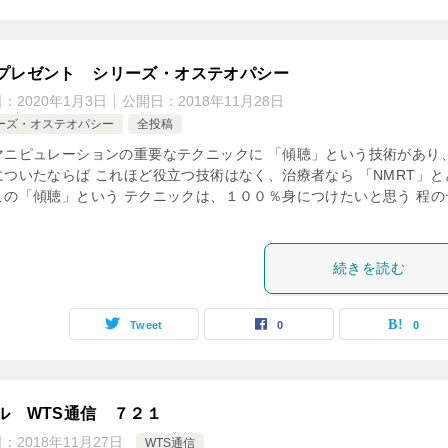
プレゼント シリーズ・オステオパシー
日：
2020年1月3日
公開日：
2018年11月28日
ーズ・オステオパシー
全投稿
マニピュレーションの重要なテクニックに 「傾聴」という技術があり
についたならば これほど役立つ技術はなく、治療者なら 「NMRT」と
この「傾聴」という テクニックは、１００％身につけたいと思う 程の
続きを読む
Tweet
0
0
ル WTS通信 ７２１
日：
2018年11月27日
WTS通信