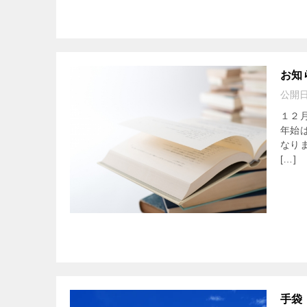
お知
公開
１２
年始
なり
[…]
手袋