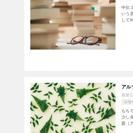
中伝
いう
してW
アル
更新
シリ
もち
少し
題（