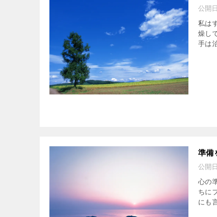
公開
私は
燥し
手は治
準備
公開
心の
ちに
にも言