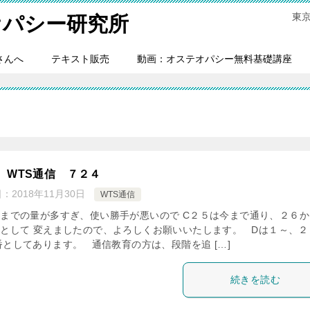
東
オパシー研究所
さんへ
テキスト販売
動画：オステオパシー無料基礎講座
 WTS通信 ７２４
日：
2018年11月30日
WTS通信
今までの量が多すぎ、使い勝手が悪いので C２５は今まで通り、２６か
１として 変えましたので、よろしくお願いいたします。 Dは１～、２
番としてあります。 通信教育の方は、段階を追 […]
続きを読む