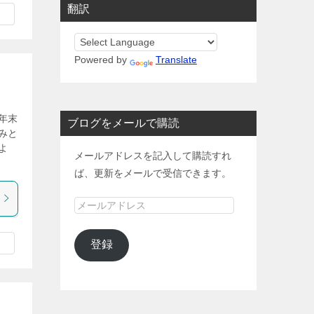
翻訳
Powered by
Translate
年末
ブログをメールで購読
みと
よ
メールアドレスを記入して購読すれ
ば、更新をメールで受信できます。
メ
ー
ル
登録
ア
ド
レ
ス