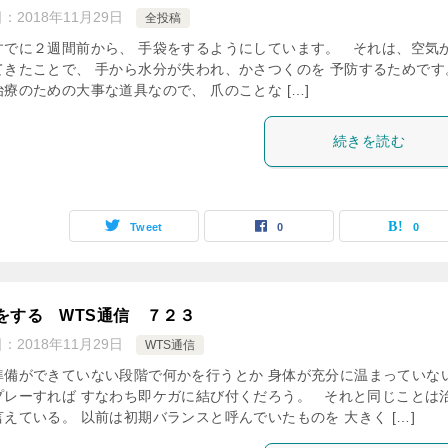
日：
2018年11月29日
全投稿
すでに２週間前から、 手袋をするようにしています。 それは、空気
てきたことで、 手から水分が失われ、かさつくのを 予防するためで
療のための大事な道具なので、 爪のことな […]
続きを読む
Tweet
0
0
をする WTS通信 ７２３
日：
2018年11月29日
WTS通信
準備ができていない段階で何かを行うとか 身体が充分に温まっていな
プレーすれば すなわち即ケガに結び付くだろう。 それと同じことは
えている。 以前は初期バランスと呼んでいたものを 大きく […]