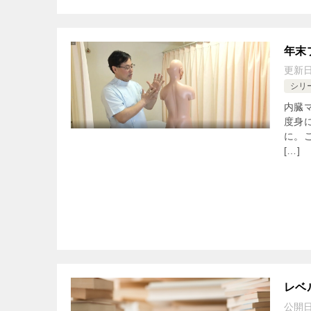
年末
更新
シリ
内臓
度身
に。
[…]
レベ
公開