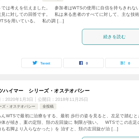
３では考えを伝えました。 参加者はWTSの使用に自信を持ちきれない
意見に対しての回答です。 私は来る患者のすべてに対して、主な技術
TSを用いている。 私の調 […]
続きを読む
Tweet
0
0
ツハイマー シリーズ・オステオパシー
日：
2020年1月3日
公開日：
2018年11月25日
ーズ・オステオパシー
全投稿
ろんWTSで最初に治療をする、最初 歩行の姿を見ると、左足で踏むと
身体が傾き、案の定頚、頚の左回旋に 制限が強い。 WTSでこの左足
力も右脚より入らなかった）を 治すと、頚の左回旋が治 […]