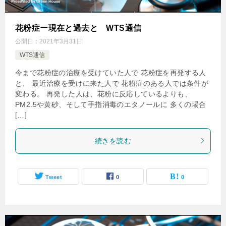
花粉症ー現在と過去と WTS通信
公開日：
2021年3月31日
WTS通信
今まで花粉症の治療を受けていた人で 花粉症を再発する人
と、 最近治療を受けに来た人で 花粉症のある人では条件が
変わる。 再発した人は、花粉に反応しているよりも、
PM2.5や黄砂、そして手指消毒のエタノールに 多くの場合
[…]
続きを読む
Tweet
0
0