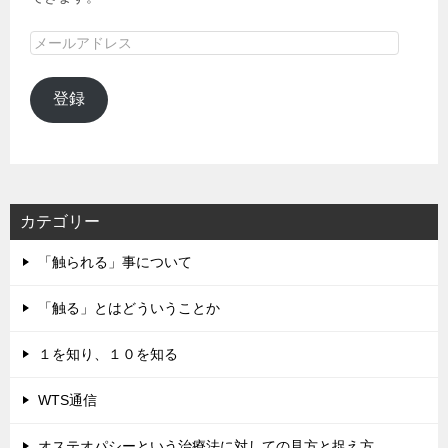
メ
ー
ル
登録
ア
ド
レ
ス
カテゴリー
「触られる」事について
「触る」とはどういうことか
１を知り、１０を知る
WTS通信
オステオパシーという治療法に対しての見方と捉え方