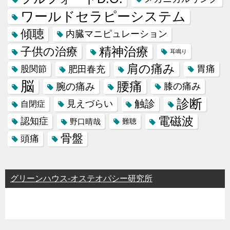
ワールドセラピーシステム
傾聴
内臓マニピュレーション
精神治療
子供の治療
耳鳴り
肩の痛み
肥田春充
胃痛
股関節
脳
腰痛
腕の痛み
膝の痛み
診断
触診
見えづらい
自閉症
電磁波
認知症
野口晴哉
難聴
骨盤
頭痛
グリーンハウス-オステオパシー研究所