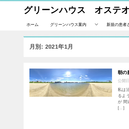
グリーンハウス オステ
ホーム
グリーンハウス案内
新規の患者
月別: 2021年1月
朝の
公開
私は
るよ
が 
[…]