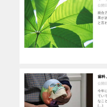
公開
統合
果が
と言
歯科
公開
今年
てい
なこ
[…]