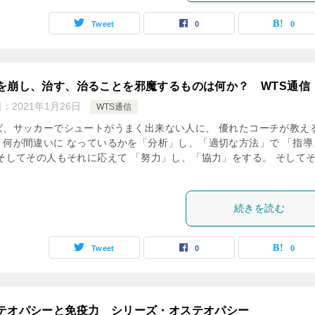
Tweet
0
0
を崩し、治す、治ることを邪魔するものは何か？ WTS通信
日：
2021年1月26日
WTS通信
ば、サッカーでシュートがうまく出来ない人に、 優れたコーチが教え
、何が間違いに なっているかを「分析」し、「適切な方法」で 「指導
 そしてその人もそれに応えて 「努力」し、「協力」をする。 そして
続きを読む
Tweet
0
0
テオパシーと免疫力 シリーズ・オステオパシー