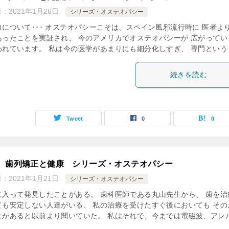
日：
2021年1月26日
シリーズ・オステオパシー
力について･･･ オステオパシーこそは、スペイン風邪流行時に 医者よ
あったことを実証され、 今のアメリカでオステオパシーが 広がってい
われています。 私は今の医学があまりにも細分化しすぎ、 専門という [
続きを読む
Tweet
0
0
、歯列矯正と健康 シリーズ・オステオパシー
日：
2021年1月21日
シリーズ・オステオパシー
に入って発見したことがある。 歯科医師である丸山先生から、 歯を治
ても安定しない人達がいる、 私の治療を受けたすぐ後においても その
とがあると以前より聞いていた。 私はそれで、今までは電磁波、アレ