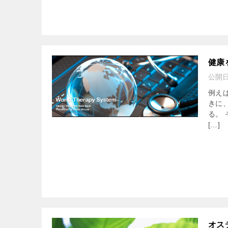
健康
公開
例え
きに
る。
[…]
オス