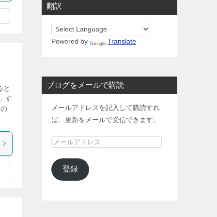
翻訳
Powered by
Translate
ブログをメールで購読
ると
」す
メールアドレスを記入して購読すれ
その
ば、更新をメールで受信できます。
メ
ー
ル
登録
ア
ド
レ
ス