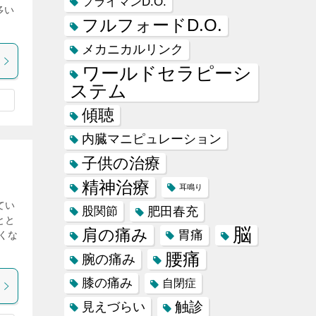
フライマンD.O.
多い
フルフォードD.O.
メカニカルリンク
ワールドセラピーシ
ステム
傾聴
内臓マニピュレーション
子供の治療
精神治療
耳鳴り
てい
肥田春充
股関節
とと
脳
肩の痛み
胃痛
くな
腰痛
腕の痛み
膝の痛み
自閉症
触診
見えづらい