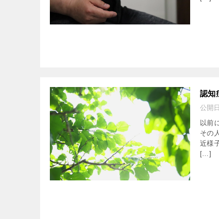
認知
公開
以前
その
近様
[…]