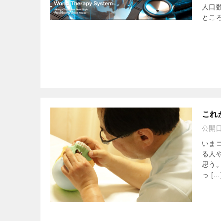
人口
ところ
これ
公開
いま
る人
思う
っ […