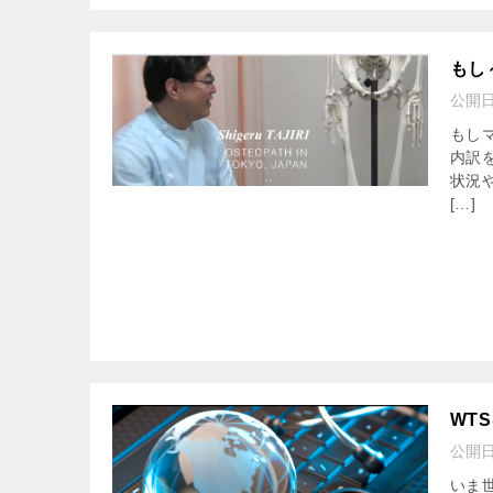
もし
公開
もし
内訳
状況
[…]
WT
公開
いま