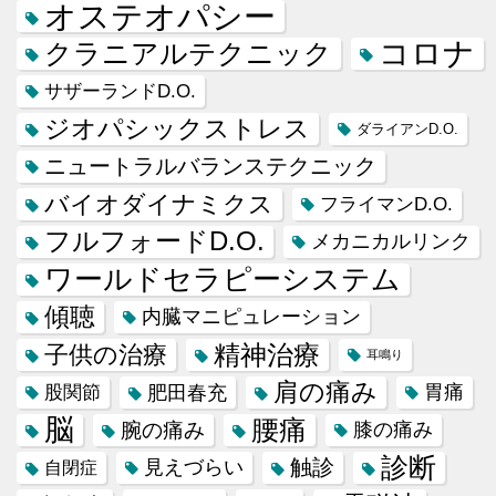
オステオパシー
コロナ
クラニアルテクニック
サザーランドD.O.
ジオパシックストレス
ダライアンD.O.
ニュートラルバランステクニック
バイオダイナミクス
フライマンD.O.
フルフォードD.O.
メカニカルリンク
ワールドセラピーシステム
傾聴
内臓マニピュレーション
精神治療
子供の治療
耳鳴り
肩の痛み
肥田春充
胃痛
股関節
脳
腰痛
腕の痛み
膝の痛み
診断
触診
見えづらい
自閉症