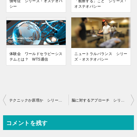
側弯症 シリーズ・オステオパ
「観察する」こと シリーズ・
シー
オステオパシー
体験会 ワールドセラピーシス
ニュートラルバランス シリー
テムとは？ WTS通信
ズ・オステオパシー
投
テクニックか原理か シリーズ・オステオパシー
脳に対するアプローチ シリーズ・オステオパシー
稿
ナ
コメントを残す
ビ