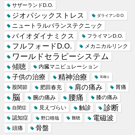
サザーランドD.O.
ジオパシックストレス
ダライアンD.O.
ニュートラルバランステクニック
バイオダイナミクス
フライマンD.O.
フルフォードD.O.
メカニカルリンク
ワールドセラピーシステム
傾聴
内臓マニピュレーション
精神治療
子供の治療
耳鳴り
肩の痛み
肥田春充
胃痛
股関節
脳
腰痛
腕の痛み
膝の痛み
診断
触診
見えづらい
自閉症
電磁波
認知症
野口晴哉
難聴
骨盤
頭痛