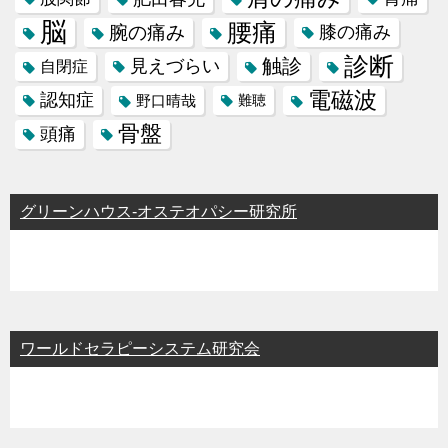
脳
腰痛
腕の痛み
膝の痛み
診断
触診
見えづらい
自閉症
電磁波
認知症
野口晴哉
難聴
骨盤
頭痛
グリーンハウス-オステオパシー研究所
ワールドセラピーシステム研究会