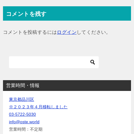
稿
ナ
コメントを残す
ビ
ゲ
コメントを投稿するには
ログイン
してください。
ー
シ
ョ
ン
営業時間・情報
東京都品川区
※２０２３年４月移転しました
03-5722-5030
info@oste.world
営業時間：不定期