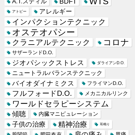
WTS
BDFT
A.T.スティル
アレルギー
アトピー
インパクションテクニック
オステオパシー
コロナ
クラニアルテクニック
サザーランドD.O.
ジオパシックストレス
ダライアンD.O.
ニュートラルバランステクニック
バイオダイナミクス
フライマンD.O.
フルフォードD.O.
メカニカルリンク
ワールドセラピーシステム
傾聴
内臓マニピュレーション
精神治療
子供の治療
耳鳴り
肩の痛み
肥田春充
胃痛
股関節