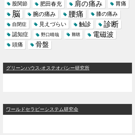
肩の痛み
肥田春充
胃痛
股関節
脳
腰痛
腕の痛み
膝の痛み
診断
触診
見えづらい
自閉症
電磁波
認知症
野口晴哉
難聴
骨盤
頭痛
グリーンハウス-オステオパシー研究所
ワールドセラピーシステム研究会