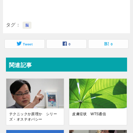
タグ
脳
Tweet
0
0
関連記事
テクニックか原理か シリー
皮膚症状 WTS通信
ズ・オステオパシー