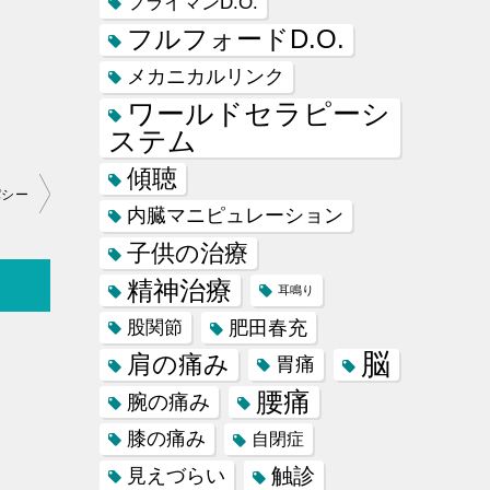
フライマンD.O.
フルフォードD.O.
メカニカルリンク
ワールドセラピーシ
ステム
傾聴
パシー
内臓マニピュレーション
子供の治療
精神治療
耳鳴り
肥田春充
股関節
脳
肩の痛み
胃痛
腰痛
腕の痛み
膝の痛み
自閉症
触診
見えづらい