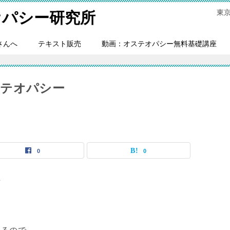
東
オパシー研究所
さんへ
テキスト販売
動画：オステオパシー無料基礎講座
ステオパシー
0
0
た
。