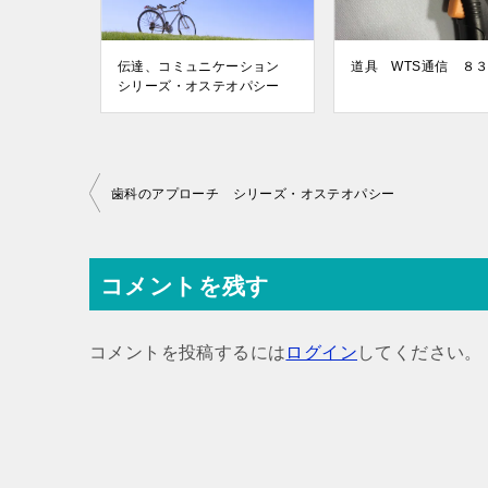
伝達、コミュニケーション
道具 WTS通信 ８
シリーズ・オステオパシー
投
歯科のアプローチ シリーズ・オステオパシー
稿
ナ
コメントを残す
ビ
ゲ
コメントを投稿するには
ログイン
してください。
ー
シ
ョ
ン