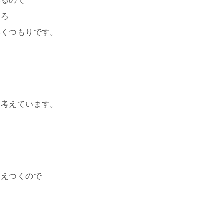
いるので
そろ
いくつもりです。
と考えています。
考えつくので