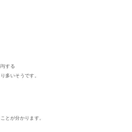
。
関与する
より多いそうです。
うことが分かります。