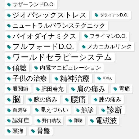
サザーランドD.O.
ジオパシックストレス
ダライアンD.O.
ニュートラルバランステクニック
バイオダイナミクス
フライマンD.O.
フルフォードD.O.
メカニカルリンク
ワールドセラピーシステム
傾聴
内臓マニピュレーション
精神治療
子供の治療
耳鳴り
肩の痛み
肥田春充
胃痛
股関節
脳
腰痛
腕の痛み
膝の痛み
診断
触診
見えづらい
自閉症
電磁波
認知症
野口晴哉
難聴
骨盤
頭痛