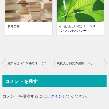
参考図書
それは正しいのか？ シリー
ズ・オステオパシー
投
お知らせ（１０月の休日について）
現代人と胎児の姿勢 シリーズ・オステオパシー
稿
ナ
コメントを残す
ビ
ゲ
コメントを投稿するには
ログイン
してください。
ー