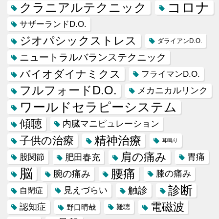
コロナ
クラニアルテクニック
サザーランドD.O.
ジオパシックストレス
ダライアンD.O.
ニュートラルバランステクニック
バイオダイナミクス
フライマンD.O.
フルフォードD.O.
メカニカルリンク
ワールドセラピーシステム
傾聴
内臓マニピュレーション
精神治療
子供の治療
耳鳴り
肩の痛み
肥田春充
胃痛
股関節
脳
腰痛
腕の痛み
膝の痛み
診断
触診
見えづらい
自閉症
電磁波
認知症
野口晴哉
難聴