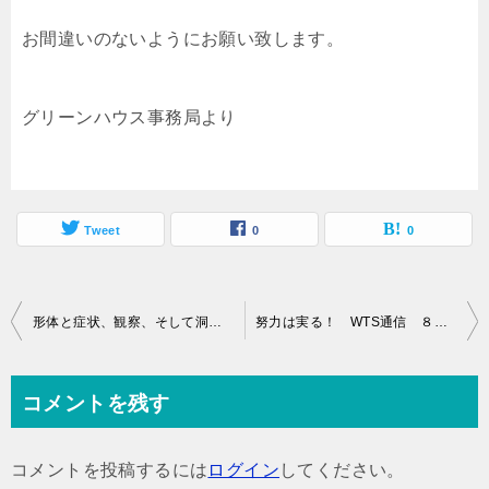
お間違いのないようにお願い致します。
グリーンハウス事務局より
Tweet
0
0
投
形体と症状、観察、そして洞察力 シリーズ・オステオパシー
努力は実る！ WTS通信 ８６３
稿
ナ
コメントを残す
ビ
ゲ
コメントを投稿するには
ログイン
してください。