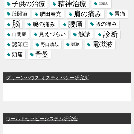
精神治療
子供の治療
耳鳴り
肩の痛み
肥田春充
胃痛
股関節
脳
腰痛
腕の痛み
膝の痛み
診断
触診
見えづらい
自閉症
電磁波
認知症
野口晴哉
難聴
骨盤
頭痛
グリーンハウス-オステオパシー研究所
ワールドセラピーシステム研究会