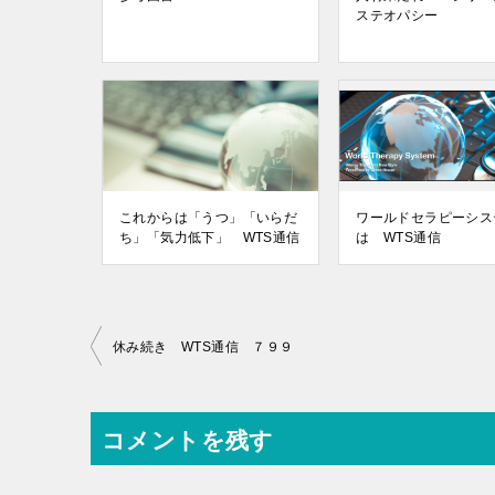
ステオパシー
これからは「うつ」「いらだ
ワールドセラピーシス
ち」「気力低下」 WTS通信
は WTS通信
投
休み続き WTS通信 ７９９
稿
ナ
コメントを残す
ビ
ゲ