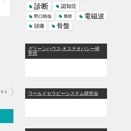
診断
認知症
電磁波
野口晴哉
難聴
骨盤
頭痛
グリーンハウス-オステオパシー研
究所
８０１
ワールドセラピーシステム研究会