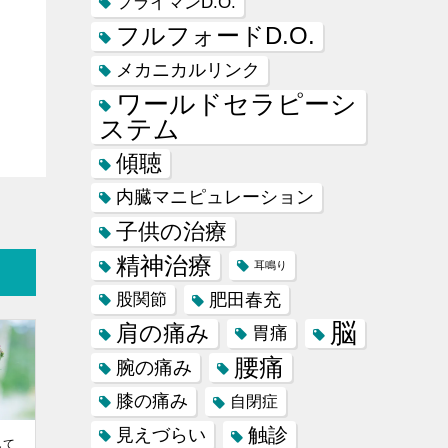
フライマンD.O.
フルフォードD.O.
メカニカルリンク
ワールドセラピーシ
ステム
傾聴
内臓マニピュレーション
子供の治療
精神治療
耳鳴り
肥田春充
股関節
脳
肩の痛み
胃痛
腰痛
腕の痛み
膝の痛み
自閉症
触診
見えづらい
して