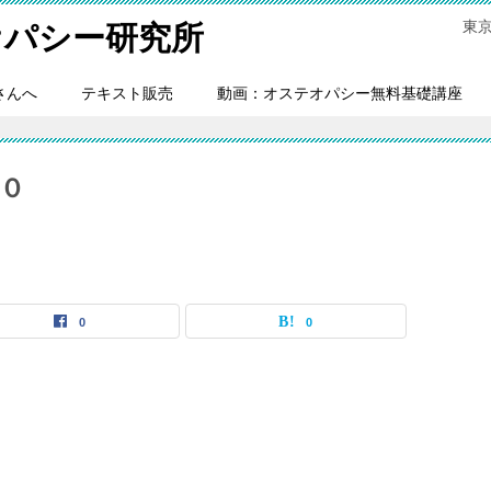
東
オパシー研究所
さんへ
テキスト販売
動画：オステオパシー無料基礎講座
０
0
0