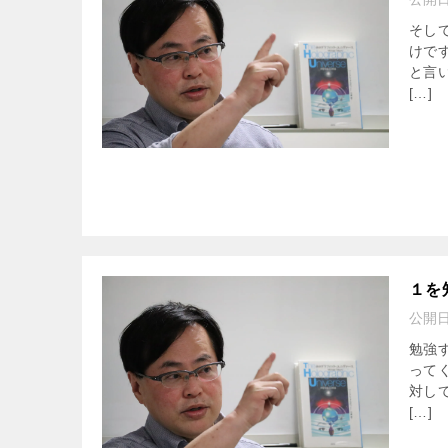
そし
けで
と言
[…]
１を
公開
勉強
って
対し
[…]