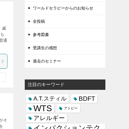
ワールドセラピーからのお知らせ
全投稿
、威
ても
参考図書
普通
受講生の感想
過去のセミナー
注目のキーワード
BDFT
A.T.スティル
WTS
アトピー
アレルギー
がそ
を
インパクションテク