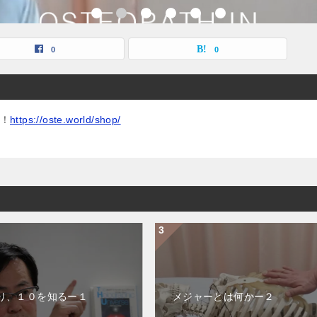
0
0
！
https://oste.world/shop/
り、１０を知るー１
メジャーとは何かー２