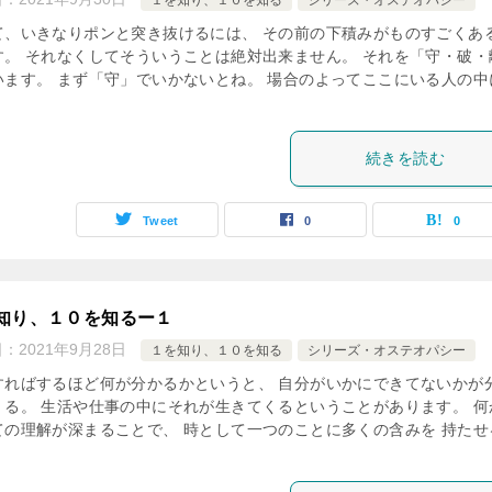
１を知り、１０を知る
シリーズ・オステオパシー
て、いきなりポンと突き抜けるには、 その前の下積みがものすごくあ
す。 それなくしてそういうことは絶対出来ません。 それを「守・破・
います。 まず「守」でいかないとね。 場合のよってここにいる人の中
続きを読む
Tweet
0
0
知り、１０を知るー１
日：
2021年9月28日
１を知り、１０を知る
シリーズ・オステオパシー
すればするほど何が分かるかというと、 自分がいかにできてないかが
くる。 生活や仕事の中にそれが生きてくるということがあります。 何
ての理解が深まることで、 時として一つのことに多くの含みを 持たせ