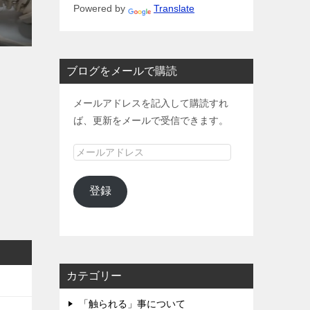
Powered by
Translate
ブログをメールで購読
メールアドレスを記入して購読すれ
ば、更新をメールで受信できます。
メ
ー
ル
登録
ア
ド
レ
ス
カテゴリー
「触られる」事について