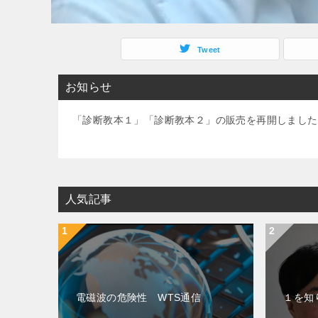
Tweet
お知らせ
「診断教本１」「診断教本２」の販売を再開しました
人気記事
電磁波の危険性 WTS通信
１を知