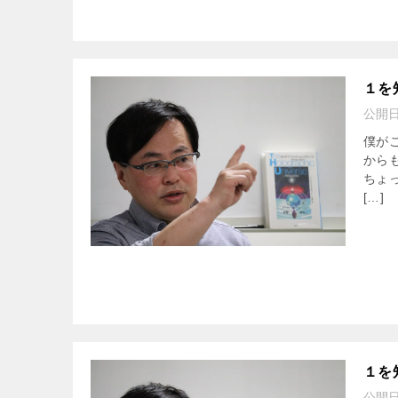
１を
公開
僕が
から
ちょ
[…]
１を
公開