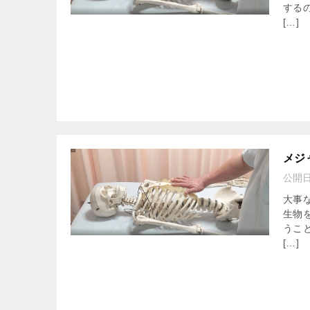
する
[…]
メジ
公開
大事
生物
うこ
[…]