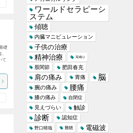
ワールドセラピーシ
ステム
傾聴
内臓マニピュレーション
子供の治療
基礎
は、
精神治療
耳鳴り
いて
肥田春充
股関節
脳
肩の痛み
胃痛
腰痛
腕の痛み
膝の痛み
自閉症
触診
見えづらい
診断
認知症
電磁波
野口晴哉
難聴