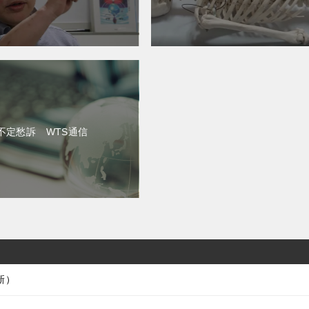
不定愁訴 WTS通信
新）