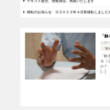
テキスト販売、情報発信、再開いたします
移転のお知らせ ※２０２３年４月再移転しました
「触
公開
「触
「触
る（
か？
[…]