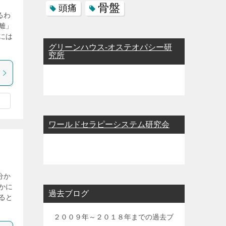
骨盤
頭痛
るわ
離」
には
グリーンハウス-オステオパシー研
究所
ワールドセラピーシステム研究会
分か
かに
過去ブログ
ると
２００９年～２０１８年までの過去ブ