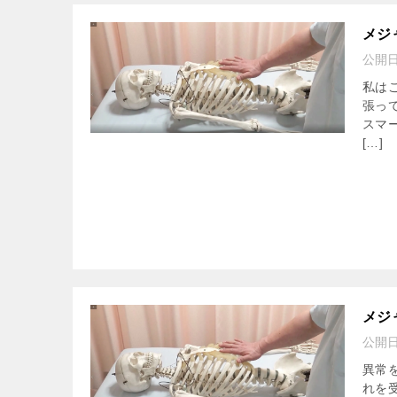
メジ
公開
私は
張っ
スマ
[…]
メジ
公開
異常
れを