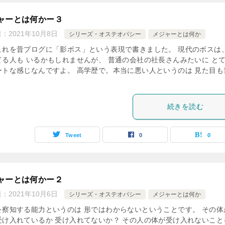
ャーとは何かー３
日：
2021年10月8日
シリーズ・オステオパシー
メジャーとは何か
これを昔ブログに「影ボス」という表現で書きました。 現代のボスは
てる人も いるかもしれませんが、 普通の会社の社長さんみたいに と
ートな感じなんですよ。 高学歴で。本当に悪い人というのは 見た目も
続きを読む
Tweet
0
0
ャーとは何かー２
日：
2021年10月6日
シリーズ・オステオパシー
メジャーとは何か
を察知する能力というのは 形ではわからないということです。 その体
受け入れているか 受け入れてないか？ その人の体が受け入れないこと