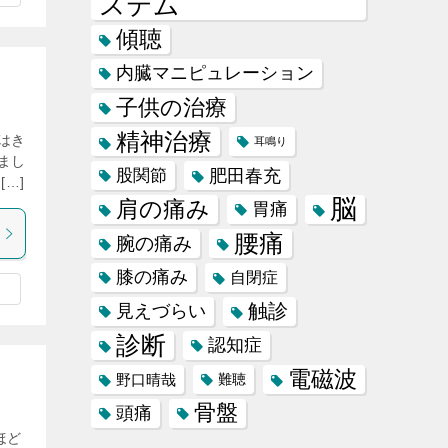
ステム
傾聴
内臓マニピュレーション
子供の治療
精神治療
はき
耳鳴り
まし
肥田春充
股関節
…]
脳
肩の痛み
胃痛
腰痛
腕の痛み
膝の痛み
自閉症
触診
見えづらい
診断
認知症
電磁波
野口晴哉
難聴
骨盤
頭痛
ほど