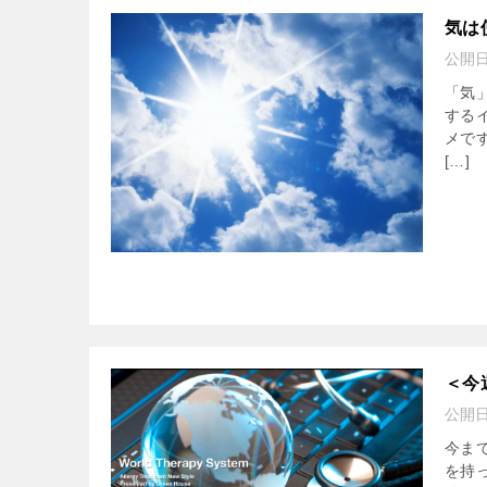
気は
公開
「気
する
メで
[…]
＜今
公開
今ま
を持