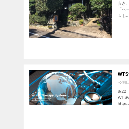
歩き
「へ
ょ […
WT
公開
8/
WT
https