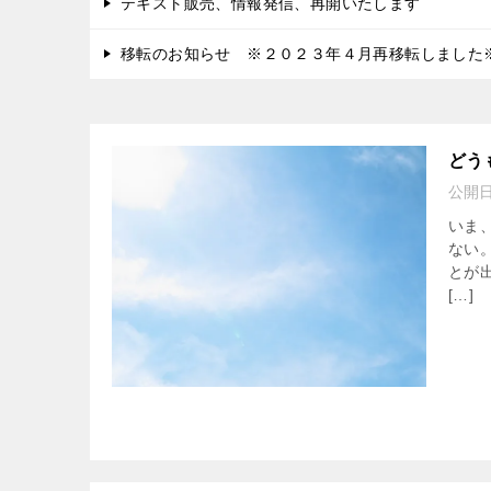
テキスト販売、情報発信、再開いたします
移転のお知らせ ※２０２３年４月再移転しました
どう
公開
いま
ない
とが
[…]