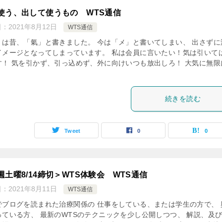
使う、出して使うもの WTS通信
日：
2021年8月12日
WTS通信
」は昔、「氣」と書きました。 今は「メ」と書いてしまい、 出さずに
イメージとなってしまっています。 私は会員に言いたい！気は引いて
す！ 気を引かず、引っ込めず、外に向けいつも放出しろ！ 大気に無限
続きを読む
Tweet
0
0
週土曜8/14締切＞WTS体験会 WTS通信
日：
2021年8月11日
WTS通信
でブログを読まれた治療関係の 仕事をしている、または学生の方で、 
っている方、 最新のWTSのテクニックを少し公開しつつ、 解説、及