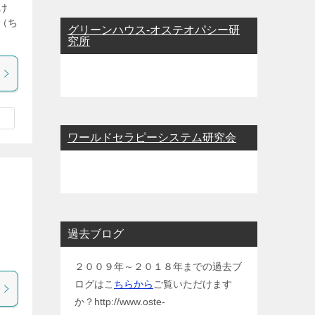
け
（ち
グリーンハウス-オステオパシー研
究所
ワールドセラピーシステム研究会
。
過去ブログ
２００９年～２０１８年までの過去ブ
ログはこ
ちらから
ご覧いただけます
か？http://www.oste-