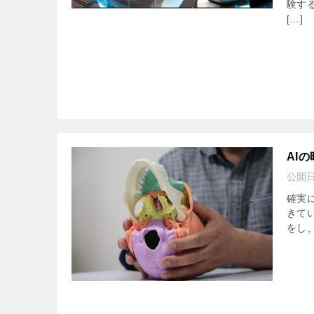
験す
[…]
AI
公開
確実
きて
をし、