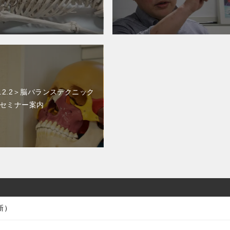
0.2.2＞脳バランステクニック
法セミナー案内
新）