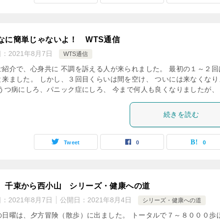
なに簡単じゃないよ！ WTS通信
日：
2021年8月7日
WTS通信
ご紹介で、心身共に 不調を訴える人が来られました。 最初の１～２回
と来ました。 しかし、３回目くらいは間を空け、 ついには来なくなり
 うつ病にしろ、パニック症にしろ、 今まで何人も良くなりましたが、 [
続きを読む
Tweet
0
0
、千束から西小山 シリーズ・健康への道
日：
2021年8月7日
公開日：
2021年8月4日
シリーズ・健康への道
の日曜は、夕方冒険（散歩）に出ました。 トータルで７～８０００歩