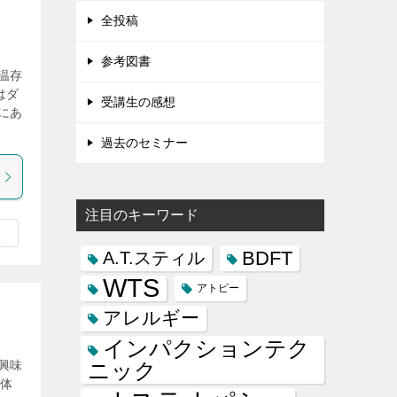
全投稿
参考図書
温存
はダ
受講生の感想
にあ
過去のセミナー
注目のキーワード
BDFT
A.T.スティル
WTS
アトピー
アレルギー
インパクションテク
興味
ニック
び体