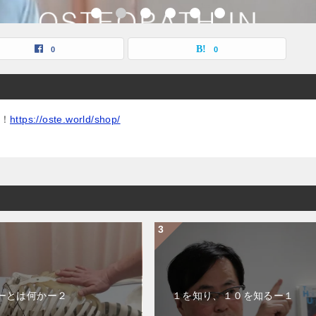
0
0
！
https://oste.world/shop/
ーとは何かー２
１を知り、１０を知るー１