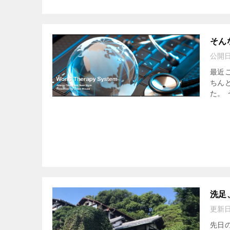
そん
公開
最近
ちん
た。
洗足
更新
先日