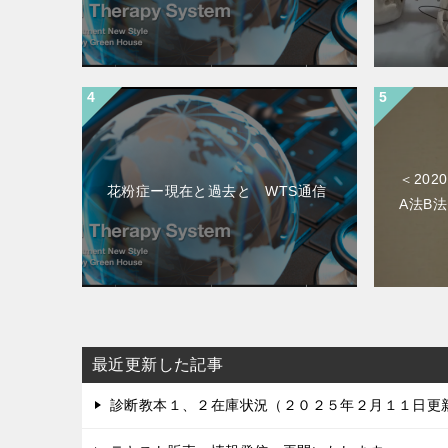
＜202
花粉症ー現在と過去と WTS通信
A法B
最近更新した記事
診断教本１、２在庫状況（２０２５年２月１１日更