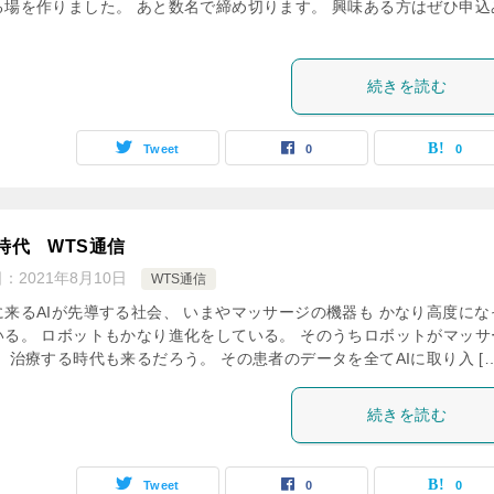
る場を作りました。 あと数名で締め切ります。 興味ある方はぜひ申込
続きを読む
Tweet
0
0
の時代 WTS通信
日：
2021年8月10日
WTS通信
に来るAIが先導する社会、 いまやマッサージの機器も かなり高度にな
いる。 ロボットもかなり進化をしている。 そのうちロボットがマッサ
 治療する時代も来るだろう。 その患者のデータを全てAIに取り入 […
続きを読む
Tweet
0
0