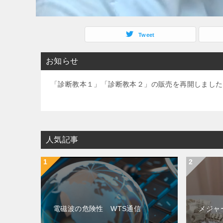
Tweet
お知らせ
「診断教本１」「診断教本２」の販売を再開しました
人気記事
電磁波の危険性 WTS通信
メジャ