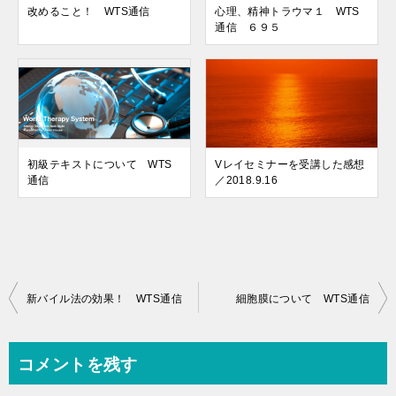
改めること！ WTS通信
心理、精神トラウマ１ WTS
通信 ６９５
初級テキストについて WTS
Vレイセミナーを受講した感想
通信
／2018.9.16
投
新バイル法の効果！ WTS通信
細胞膜について WTS通信
稿
ナ
コメントを残す
ビ