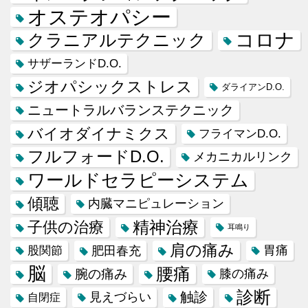
オステオパシー
コロナ
クラニアルテクニック
サザーランドD.O.
ジオパシックストレス
ダライアンD.O.
ニュートラルバランステクニック
バイオダイナミクス
フライマンD.O.
フルフォードD.O.
メカニカルリンク
ワールドセラピーシステム
傾聴
内臓マニピュレーション
精神治療
子供の治療
耳鳴り
肩の痛み
肥田春充
胃痛
股関節
脳
腰痛
腕の痛み
膝の痛み
診断
触診
見えづらい
自閉症