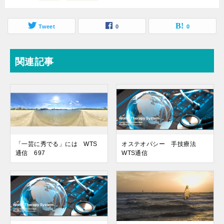
Tweet
0
0
関連記事
「一芸に秀でる」には WTS
オステオパシー 手技療法
通信 697
WTS通信