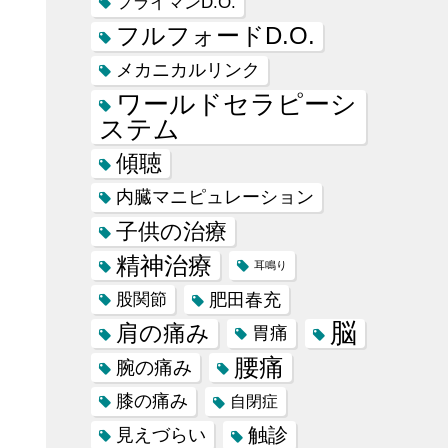
フライマンD.O.
フルフォードD.O.
メカニカルリンク
ワールドセラピーシ
ステム
傾聴
内臓マニピュレーション
子供の治療
精神治療
耳鳴り
肥田春充
股関節
脳
肩の痛み
胃痛
腰痛
腕の痛み
膝の痛み
自閉症
触診
見えづらい