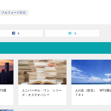
フルフォードD.O.
0
0
TS通
ユニバーサル・ワン シリー
人の念（想念） WTS
ズ・オステオパシー
７９１