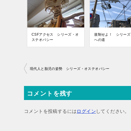
CSFアクセス シリーズ・オ
規制せよ！ シリーズ
ステオパシー
への道
投
現代人と胎児の姿勢 シリーズ・オステオパシー
稿
ナ
コメントを残す
ビ
ゲ
コメントを投稿するには
ログイン
してください。
ー
シ