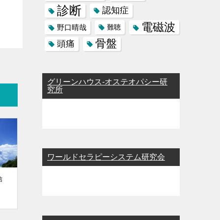
診断
認知症
電磁波
野口晴哉
難聴
骨盤
頭痛
グリーンハウス-オステオパシー研
究所
ワールドセラピーシステム研究会
通信