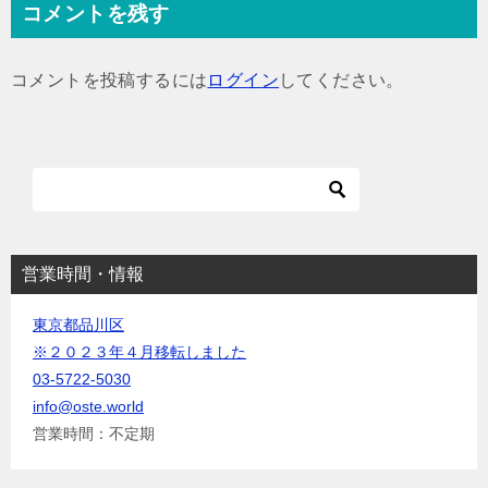
コメントを残す
ビ
ゲ
コメントを投稿するには
ログイン
してください。
ー
シ
ョ
ン
営業時間・情報
東京都品川区
※２０２３年４月移転しました
03-5722-5030
info@oste.world
営業時間：不定期