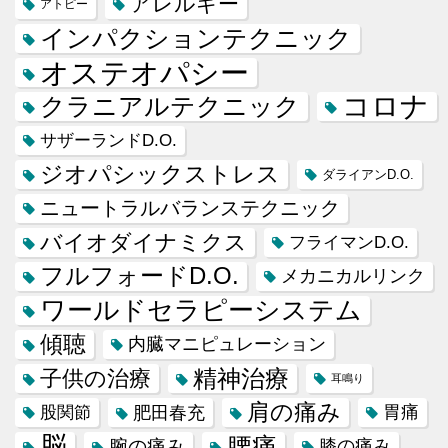
アレルギー
アトピー
インパクションテクニック
オステオパシー
コロナ
クラニアルテクニック
サザーランドD.O.
ジオパシックストレス
ダライアンD.O.
ニュートラルバランステクニック
バイオダイナミクス
フライマンD.O.
フルフォードD.O.
メカニカルリンク
ワールドセラピーシステム
傾聴
内臓マニピュレーション
精神治療
子供の治療
耳鳴り
肩の痛み
肥田春充
胃痛
股関節
脳
腰痛
腕の痛み
膝の痛み