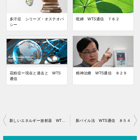
多汗症 シリーズ・オステオパ
呪縛 WTS通信 ７８２
シー
花粉症ー現在と過去と WTS
精神治療 WTS通信 ８２９
通信
投
新しいエネルギー放射器 WTS通信 ８５２
新バイル法 WTS通信 ８５４
稿
ナ