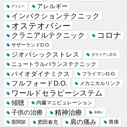
アレルギー
アトピー
インパクションテクニック
オステオパシー
コロナ
クラニアルテクニック
サザーランドD.O.
ジオパシックストレス
ダライアンD.O.
ニュートラルバランステクニック
バイオダイナミクス
フライマンD.O.
フルフォードD.O.
メカニカルリンク
ワールドセラピーシステム
傾聴
内臓マニピュレーション
精神治療
子供の治療
耳鳴り
肩の痛み
肥田春充
胃痛
股関節