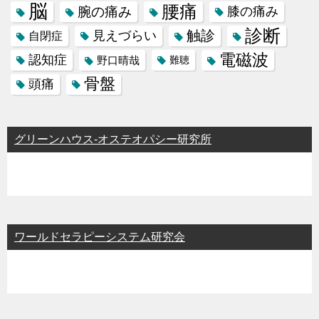
脳
腰痛
腕の痛み
膝の痛み
診断
触診
見えづらい
自閉症
電磁波
認知症
野口晴哉
難聴
骨盤
頭痛
グリーンハウス-オステオパシー研究所
ワールドセラピーシステム研究会