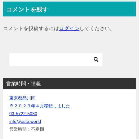
ナ
コメントを残す
ビ
ゲ
コメントを投稿するには
ログイン
してください。
ー
シ
ョ
ン
営業時間・情報
東京都品川区
※２０２３年４月移転しました
03-5722-5030
info@oste.world
営業時間：不定期