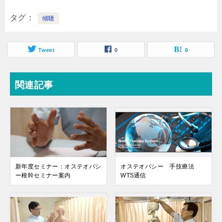
タグ
傾聴
Tweet
0
0
関連記事
新年度セミナー：オステオパシ
オステオパシー 手技療法
ー根幹セミナー案内
WTS通信