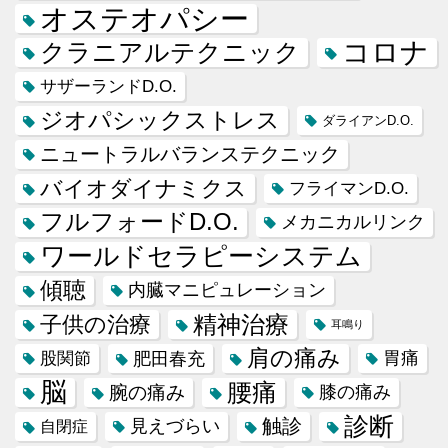
オステオパシー
コロナ
クラニアルテクニック
サザーランドD.O.
ジオパシックストレス
ダライアンD.O.
ニュートラルバランステクニック
バイオダイナミクス
フライマンD.O.
フルフォードD.O.
メカニカルリンク
ワールドセラピーシステム
傾聴
内臓マニピュレーション
精神治療
子供の治療
耳鳴り
肩の痛み
肥田春充
胃痛
股関節
脳
腰痛
腕の痛み
膝の痛み
診断
触診
見えづらい
自閉症