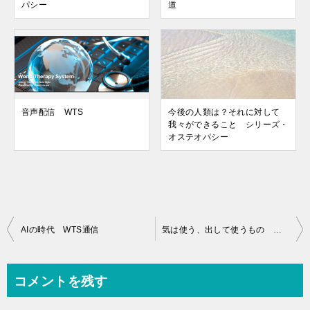
パシー
道
音声配信 WTS
今後の人類は？それに対して
我々ができること シリーズ・
オステオパシー
投
AIの時代 WTS通信
気は使う、出して使うもの WTS通信
稿
ナ
コメントを残す
ビ