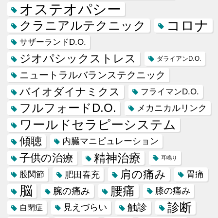
オステオパシー
コロナ
クラニアルテクニック
サザーランドD.O.
ジオパシックストレス
ダライアンD.O.
ニュートラルバランステクニック
バイオダイナミクス
フライマンD.O.
フルフォードD.O.
メカニカルリンク
ワールドセラピーシステム
傾聴
内臓マニピュレーション
精神治療
子供の治療
耳鳴り
肩の痛み
肥田春充
胃痛
股関節
脳
腰痛
腕の痛み
膝の痛み
診断
触診
見えづらい
自閉症