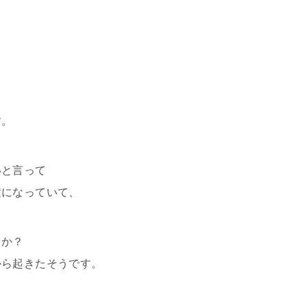
、
す。
いと言って
横になっていて、
るか？
から起きたそうです。