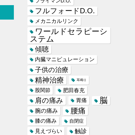
フライマンD.O.
フルフォードD.O.
メカニカルリンク
ワールドセラピーシ
ステム
傾聴
内臓マニピュレーション
子供の治療
精神治療
耳鳴り
肥田春充
股関節
脳
肩の痛み
胃痛
腰痛
腕の痛み
膝の痛み
自閉症
触診
見えづらい