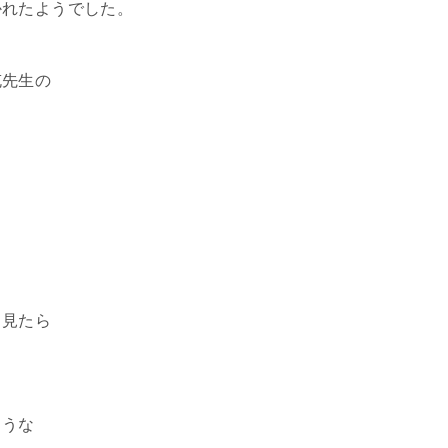
かれたようでした。
充先生の
ら見たら
ような