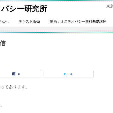
東
オパシー研究所
さんへ
テキスト販売
動画：オステオパシー無料基礎講座
信
0
0
飾ってあります。
す。