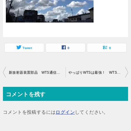
Tweet
0
0
投
新放射器装置部品 WTS通信 ８５８
やっぱりWTSは最強！ WTS通信 ８６０
稿
ナ
コメントを残す
ビ
ゲ
コメントを投稿するには
ログイン
してください。
ー
シ