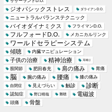
サザーランドD.O.
ジオパシックストレス
ダライアンD.O.
ニュートラルバランステクニック
バイオダイナミクス
フライマンD.O.
フルフォードD.O.
メカニカルリンク
ワールドセラピーシステム
傾聴
内臓マニピュレーション
精神治療
子供の治療
耳鳴り
肩の痛み
肥田春充
胃痛
股関節
脳
腰痛
腕の痛み
膝の痛み
診断
触診
見えづらい
自閉症
電磁波
認知症
野口晴哉
難聴
骨盤
頭痛