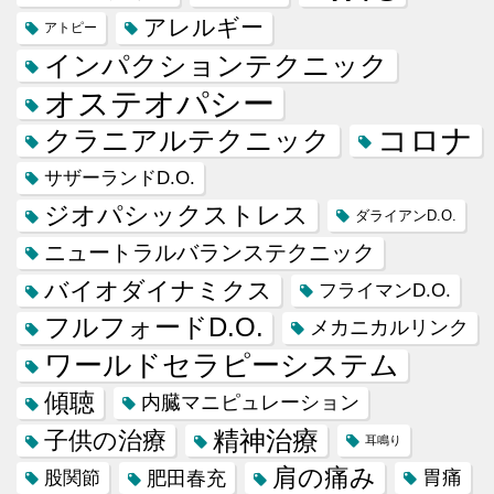
アレルギー
アトピー
インパクションテクニック
オステオパシー
コロナ
クラニアルテクニック
サザーランドD.O.
ジオパシックストレス
ダライアンD.O.
ニュートラルバランステクニック
バイオダイナミクス
フライマンD.O.
フルフォードD.O.
メカニカルリンク
ワールドセラピーシステム
傾聴
内臓マニピュレーション
精神治療
子供の治療
耳鳴り
肩の痛み
肥田春充
胃痛
股関節