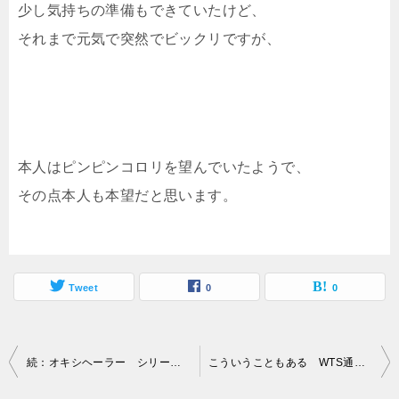
少し気持ちの準備もできていたけど、
それまで元気で突然でビックリですが、
本人はピンピンコロリを望んでいたようで、
その点本人も本望だと思います。
Tweet
0
0
投
続：オキシヘーラー シリーズ・健康への道
こういうこともある WTS通信 ８４７
稿