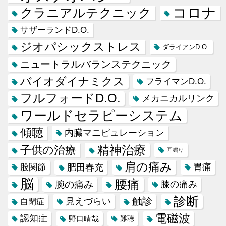
コロナ
クラニアルテクニック
サザーランドD.O.
ジオパシックストレス
ダライアンD.O.
ニュートラルバランステクニック
バイオダイナミクス
フライマンD.O.
フルフォードD.O.
メカニカルリンク
ワールドセラピーシステム
傾聴
内臓マニピュレーション
精神治療
子供の治療
耳鳴り
肩の痛み
肥田春充
胃痛
股関節
脳
腰痛
腕の痛み
膝の痛み
診断
触診
見えづらい
自閉症
電磁波
認知症
野口晴哉
難聴