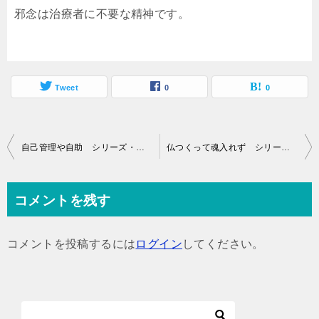
邪念は治療者に不要な精神です。
Tweet
0
0
投
自己管理や自助 シリーズ・オステオパシー
仏つくって魂入れず シリーズ・オステオパシー
稿
ナ
コメントを残す
ビ
ゲ
コメントを投稿するには
ログイン
してください。
ー
シ
ョ