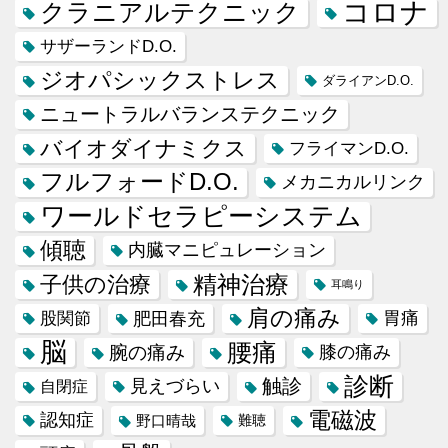
コロナ
クラニアルテクニック
サザーランドD.O.
ジオパシックストレス
ダライアンD.O.
ニュートラルバランステクニック
バイオダイナミクス
フライマンD.O.
フルフォードD.O.
メカニカルリンク
ワールドセラピーシステム
傾聴
内臓マニピュレーション
精神治療
子供の治療
耳鳴り
肩の痛み
肥田春充
胃痛
股関節
脳
腰痛
腕の痛み
膝の痛み
診断
触診
見えづらい
自閉症
電磁波
認知症
野口晴哉
難聴