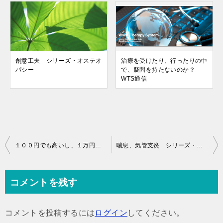
創意工夫 シリーズ・オステオ
治療を受けたり、行ったりの中
パシー
で、疑問を持たないのか？
WTS通信
投
１００円でも高いし、１万円でも安い！ シリーズ・オステオパシー
喘息、気管支炎 シリーズ・オステオパシー
稿
ナ
コメントを残す
ビ
ゲ
コメントを投稿するには
ログイン
してください。