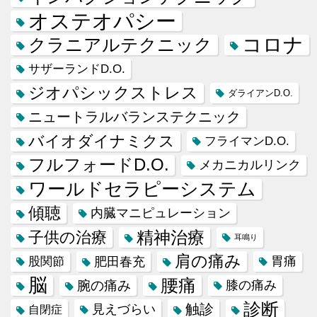
オステオパシー
コロナ
クラニアルテクニック
サザーランドD.O.
ジオパシックストレス
ダライアンD.O.
ニュートラルバランステクニック
バイオダイナミクス
フライマンD.O.
フルフォードD.O.
メカニカルリンク
ワールドセラピーシステム
傾聴
内臓マニピュレーション
精神治療
子供の治療
耳鳴り
肩の痛み
肥田春充
胃痛
股関節
脳
腰痛
腕の痛み
膝の痛み
診断
触診
見えづらい
自閉症