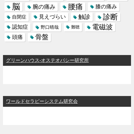
脳
腰痛
腕の痛み
膝の痛み
診断
触診
見えづらい
自閉症
電磁波
認知症
野口晴哉
難聴
骨盤
頭痛
グリーンハウス-オステオパシー研究所
ワールドセラピーシステム研究会