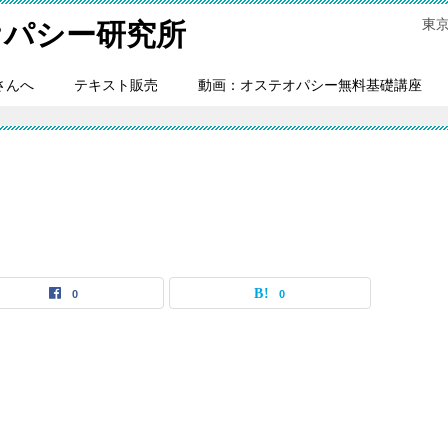
東
オパシー研究所
さんへ
テキスト販売
動画：オステオパシー無料基礎講座
0
0