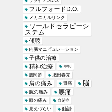
フライマンD.O.
フルフォードD.O.
メカニカルリンク
ワールドセラピーシ
ステム
傾聴
内臓マニピュレーション
子供の治療
精神治療
耳鳴り
肥田春充
股関節
脳
肩の痛み
胃痛
腰痛
腕の痛み
膝の痛み
自閉症
触診
見えづらい