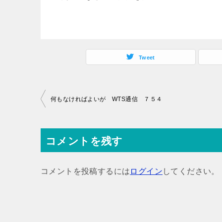
Tweet
投
何もなければよいが WTS通信 ７５４
稿
ナ
コメントを残す
ビ
ゲ
コメントを投稿するには
ログイン
してください。
ー
シ
ョ