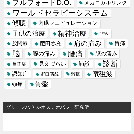
フルフォードD.O.
メカニカルリンク
ワールドセラピーシステム
傾聴
内臓マニピュレーション
精神治療
子供の治療
耳鳴り
肩の痛み
肥田春充
胃痛
股関節
脳
腰痛
腕の痛み
膝の痛み
診断
触診
見えづらい
自閉症
電磁波
認知症
野口晴哉
難聴
骨盤
頭痛
グリーンハウス-オステオパシー研究所