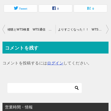
Tweet
0
0
投
傾聴とWTS検査 WTS通信 ７２０
よりすごくなった！！ WTS通信 ７１８
稿
ナ
コメントを残す
ビ
ゲ
コメントを投稿するには
ログイン
してください。
ー
シ
ョ
ン
営業時間・情報