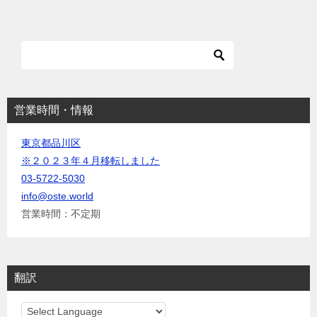
シ
ョ
ン
営業時間・情報
東京都品川区
※２０２３年４月移転しました
03-5722-5030
info@oste.world
営業時間：不定期
翻訳