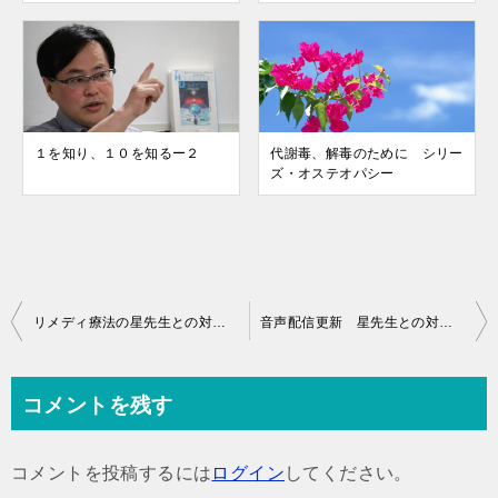
１を知り、１０を知るー２
代謝毒、解毒のために シリー
ズ・オステオパシー
投
リメディ療法の星先生との対話 シリーズ・オステオパシー
音声配信更新 星先生との対談！ シリーズ・オステオパシー
稿
ナ
コメントを残す
ビ
ゲ
コメントを投稿するには
ログイン
してください。
ー