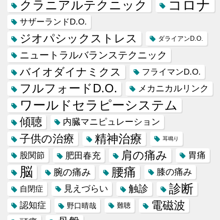
コロナ
クラニアルテクニック
サザーランドD.O.
ジオパシックストレス
ダライアンD.O.
ニュートラルバランステクニック
バイオダイナミクス
フライマンD.O.
フルフォードD.O.
メカニカルリンク
ワールドセラピーシステム
傾聴
内臓マニピュレーション
精神治療
子供の治療
耳鳴り
肩の痛み
肥田春充
胃痛
股関節
脳
腰痛
腕の痛み
膝の痛み
診断
触診
見えづらい
自閉症
電磁波
認知症
野口晴哉
難聴