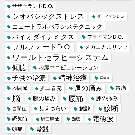
サザーランドD.O.
ジオパシックストレス
ダライアンD.O.
ニュートラルバランステクニック
バイオダイナミクス
フライマンD.O.
フルフォードD.O.
メカニカルリンク
ワールドセラピーシステム
傾聴
内臓マニピュレーション
精神治療
子供の治療
耳鳴り
肩の痛み
肥田春充
胃痛
股関節
脳
腰痛
腕の痛み
膝の痛み
診断
触診
見えづらい
自閉症
電磁波
認知症
野口晴哉
難聴
骨盤
頭痛