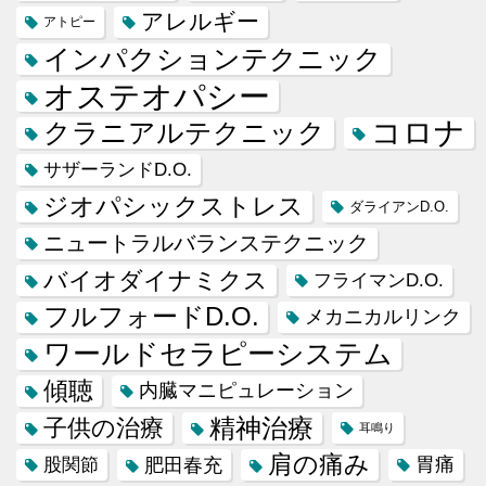
アレルギー
アトピー
インパクションテクニック
オステオパシー
コロナ
クラニアルテクニック
サザーランドD.O.
ジオパシックストレス
ダライアンD.O.
ニュートラルバランステクニック
バイオダイナミクス
フライマンD.O.
フルフォードD.O.
メカニカルリンク
ワールドセラピーシステム
傾聴
内臓マニピュレーション
精神治療
子供の治療
耳鳴り
肩の痛み
肥田春充
胃痛
股関節