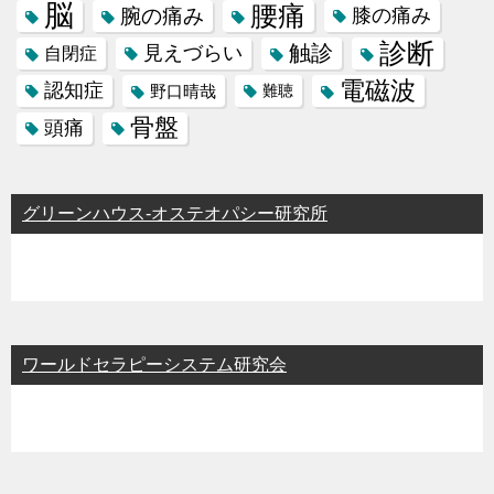
脳
腰痛
腕の痛み
膝の痛み
診断
触診
見えづらい
自閉症
電磁波
認知症
野口晴哉
難聴
骨盤
頭痛
グリーンハウス-オステオパシー研究所
ワールドセラピーシステム研究会