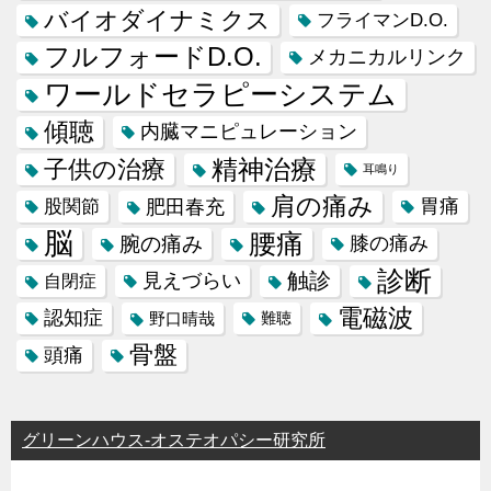
バイオダイナミクス
フライマンD.O.
フルフォードD.O.
メカニカルリンク
ワールドセラピーシステム
傾聴
内臓マニピュレーション
精神治療
子供の治療
耳鳴り
肩の痛み
肥田春充
胃痛
股関節
脳
腰痛
腕の痛み
膝の痛み
診断
触診
見えづらい
自閉症
電磁波
認知症
野口晴哉
難聴
骨盤
頭痛
グリーンハウス-オステオパシー研究所