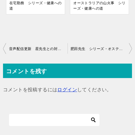
在宅勤務 シリーズ・健康への
オーストラリアの山火事 シリ
道
ーズ・健康への道
投
音声配信更新 星先生との対談！ シリーズ・オステオパシー
肥田先生 シリーズ・オステオパシー
稿
ナ
コメントを残す
ビ
ゲ
コメントを投稿するには
ログイン
してください。
ー
シ
ョ
ン