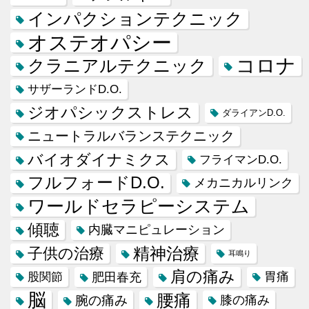
インパクションテクニック
オステオパシー
コロナ
クラニアルテクニック
サザーランドD.O.
ジオパシックストレス
ダライアンD.O.
ニュートラルバランステクニック
バイオダイナミクス
フライマンD.O.
フルフォードD.O.
メカニカルリンク
ワールドセラピーシステム
傾聴
内臓マニピュレーション
精神治療
子供の治療
耳鳴り
肩の痛み
肥田春充
胃痛
股関節
脳
腰痛
腕の痛み
膝の痛み