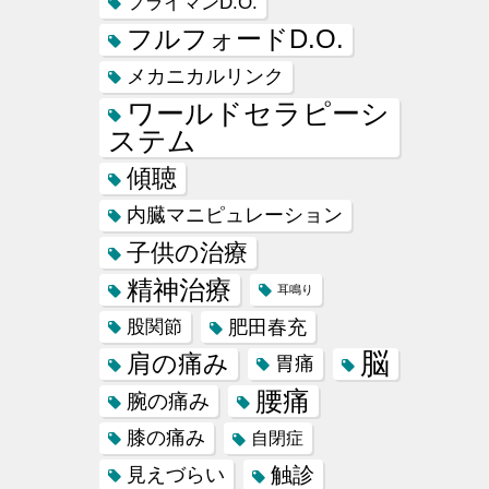
フライマンD.O.
フルフォードD.O.
メカニカルリンク
ワールドセラピーシ
ステム
傾聴
内臓マニピュレーション
子供の治療
精神治療
耳鳴り
肥田春充
股関節
脳
肩の痛み
胃痛
腰痛
腕の痛み
膝の痛み
自閉症
触診
見えづらい