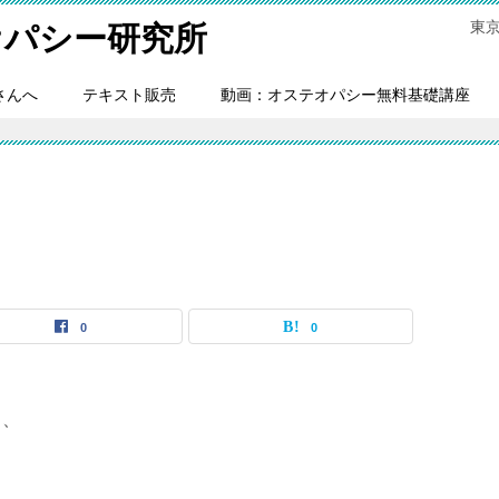
東
オパシー研究所
さんへ
テキスト販売
動画：オステオパシー無料基礎講座
0
0
も、