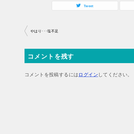
Tweet
投
やはり･･･塩不足
稿
ナ
コメントを残す
ビ
ゲ
コメントを投稿するには
ログイン
してください。
ー
シ
ョ
ン