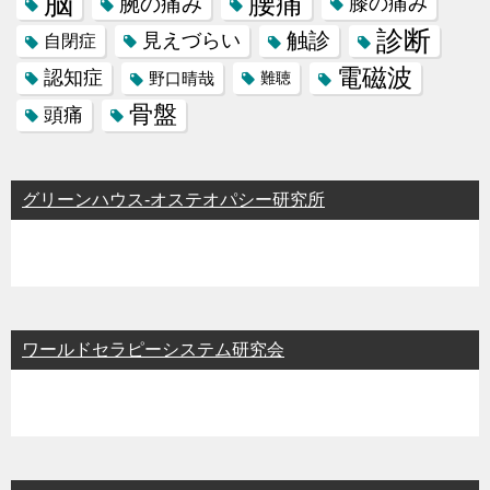
脳
腰痛
腕の痛み
膝の痛み
診断
触診
見えづらい
自閉症
電磁波
認知症
野口晴哉
難聴
骨盤
頭痛
グリーンハウス-オステオパシー研究所
ワールドセラピーシステム研究会